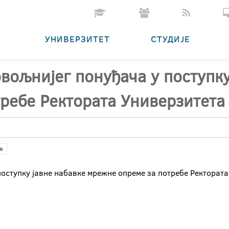
УНИВЕРЗИТЕТ
СТУДИЈЕ
овољнијег понуђача у поступку
ребе Ректората Универзитета
а
поступку јавне набавке мрежне опреме за потребе Ректората