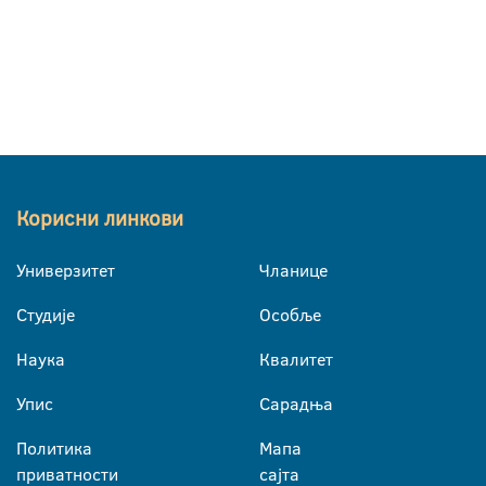
Корисни линкови
Универзитет
Чланице
Студије
Особље
Наука
Квалитет
Упис
Сарадња
Политика
Мапа
приватности
сајта