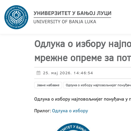
Oдлука о избору најп
мрежне опреме за пот
25. мај 2026. 14:46:54
Јавне набавке
Одлука о избору најповољнијег понуђач
Oдлука о избору најповољнијег понуђача у 
Прилог:
Одлука о избору