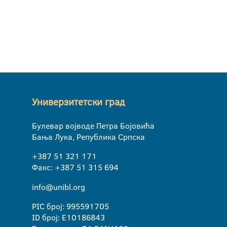
Универзитетски град
Булевар војводе Петра Бојовића
Бања Лука, Република Српска
+387 51 321 171
Факс: +387 51 315 694
info@unibl.org
PIC број: 995591705
ID број: E10186843