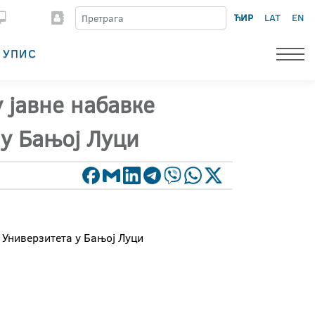
ЋИР
LAT
EN
УПИС
 јавне набавке
 у Бањој Луци
 Универзитета у Бањој Луци