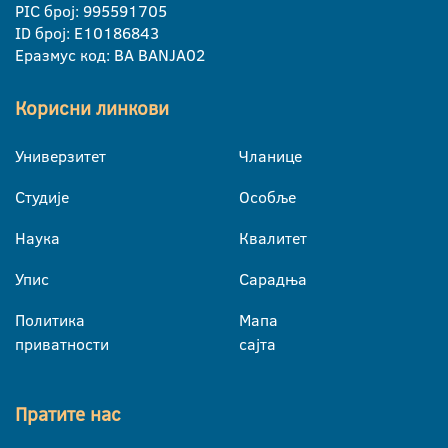
PIC број: 995591705
ID број: E10186843
Еразмус код: BA BANJA02
Корисни линкови
Универзитет
Чланице
Студије
Особље
Наука
Квалитет
Упис
Сарадња
Политика
Мапа
приватности
сајта
Пратите нас