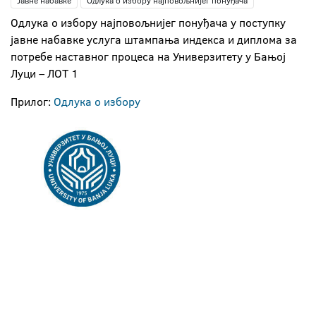
Јавне набавке
Одлука о избору најповољнијег понуђача
Oдлука о избору најповољнијег понуђача у поступку
јавне набавке услугa штампања индекса и диплома за
потребе наставног процеса на Универзитету у Бањој
Луци – ЛОТ 1
Прилог:
Одлука о избору