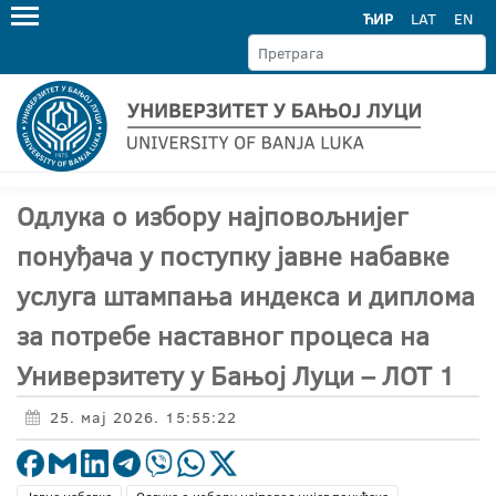
ЋИР
LAT
EN
Oдлука о избору најповољнијег
понуђача у поступку јавне набавке
услугa штампања индекса и диплома
за потребе наставног процеса на
Универзитету у Бањој Луци – ЛОТ 1
25. мај 2026. 15:55:22