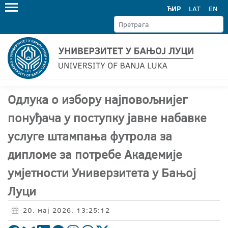
ЋИР
LAT
EN
Oдлука о избору најповољнијег
понуђача у поступку јавне набавке
услуге штампања футрола за
дипломе за потребе Академије
умјетности Универзитета у Бањој
Луци
20. мај 2026. 13:25:12