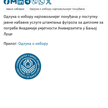
Јавне набавке
Одлука о избору најповољнијег понуђача
Oдлука о избору најповољнијег понуђача у поступку
јавне набавке услуге штампања футрола за дипломе за
потребе Академије умјетности Универзитета у Бањој
Луци
Прилог:
Одлука о избору