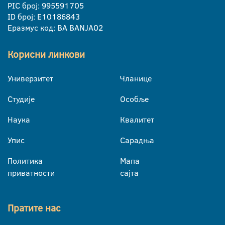
PIC број: 995591705
ID број: E10186843
Еразмус код: BA BANJA02
Корисни линкови
Универзитет
Чланице
Студије
Особље
Наука
Квалитет
Упис
Сарадња
Политика
Мапа
приватности
сајта
Пратите нас