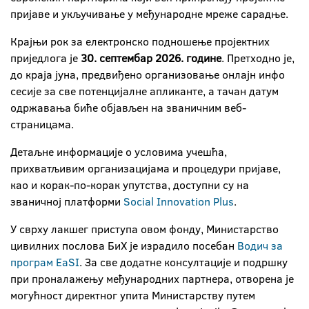
пријаве и укључивање у међународне мреже сарадње.
Крајњи рок за електронско подношење пројектних
приједлога је
30. септембар 2026. године
. Претходно је,
до краја јуна, предвиђено организовање онлајн инфо
сесије за све потенцијалне апликанте, а тачан датум
одржавања биће објављен на званичним веб-
страницама.
Детаљне информације о условима учешћа,
прихватљивим организацијама и процедури пријаве,
као и корак-по-корак упутства, доступни су на
званичној платформи
Social Innovation Plus
.
У сврху лакшег приступа овом фонду, Министарство
цивилних послова БиХ је израдило посебан
Водич за
програм EaSI
. За све додатне консултације и подршку
при проналажењу међународних партнера, отворена је
могућност директног упита Министарству путем