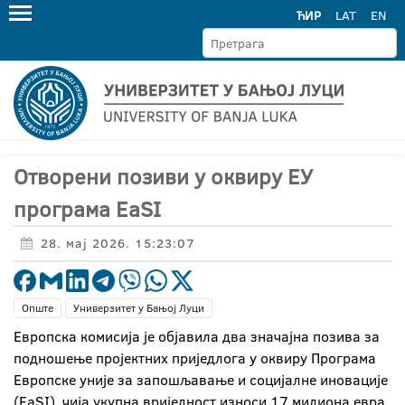
ЋИР
LAT
EN
Отворени позиви у оквиру ЕУ
програма EaSI
28. мај 2026. 15:23:07
Опште
Универзитет у Бањој Луци
Европска комисија је објавила два значајна позива за
подношење пројектних приједлога у оквиру Програма
Европске уније за запошљавање и социјалне иновације
(EaSI), чија укупна вриједност износи 17 милиона евра.