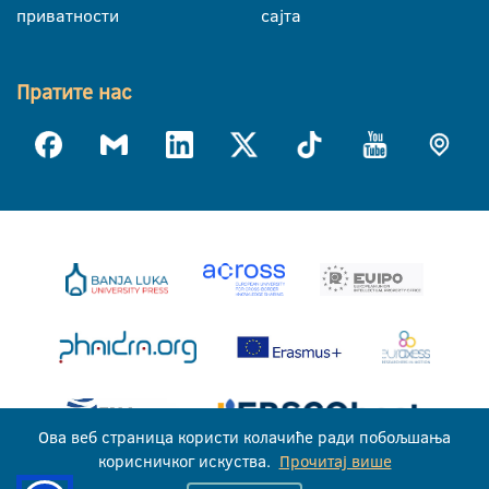
приватности
сајта
Пратите нас
Ова веб страница користи колачиће ради побољшања
корисничког искуства.
Прочитај више