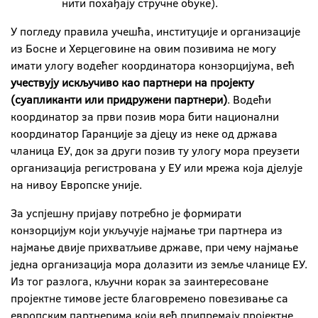
нити похађају стручне обуке).
У погледу правила учешћа, институције и организације
из Босне и Херцеговине на овим позивима не могу
имати улогу водећег координатора конзорцијума, већ
учествују искључиво као партнери на пројекту
(суапликанти или придружени партнери)
. Водећи
координатор за први позив мора бити национални
координатор Гаранције за дјецу из неке од држава
чланица ЕУ, док за други позив ту улогу мора преузети
организација регистрована у ЕУ или мрежа која дјелује
на нивоу Европске уније.
За успјешну пријаву потребно је формирати
конзорцијум који укључује најмање три партнера из
најмање двије прихватљиве државе, при чему најмање
једна организација мора долазити из земље чланице ЕУ.
Из тог разлога, кључни корак за заинтересоване
пројектне тимове јесте благовремено повезивање са
европским партнерима који већ припремају пројектне