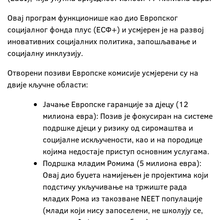
Овај програм функционише као дио Европског
социјалног фонда плус (ЕСФ+) и усмјерен је на развој
иновативних социјалних политика, запошљавање и
социјалну инклузију.
Отворени позиви Европске комисије усмјерени су на
двије кључне области:
Јачање Европске гаранције за дјецу (12
милиона евра): Позив је фокусиран на системе
подршке дјеци у ризику од сиромаштва и
социјалне искључености, као и на породице
којима недостаје приступ основним услугама.
Подршка младим Ромима (5 милиона евра):
Овај дио буџета намијењен је пројектима који
подстичу укључивање на тржиште рада
младих Рома из такозване NEET популације
(млади који нису запоселени, не школују се,