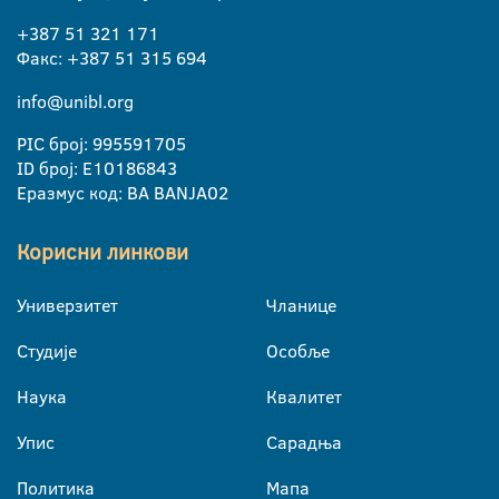
+387 51 321 171
Факс: +387 51 315 694
info@unibl.org
PIC број: 995591705
ID број: E10186843
Еразмус код: BA BANJA02
Корисни линкови
Универзитет
Чланице
Студије
Особље
Наука
Квалитет
Упис
Сарадња
Политика
Мапа