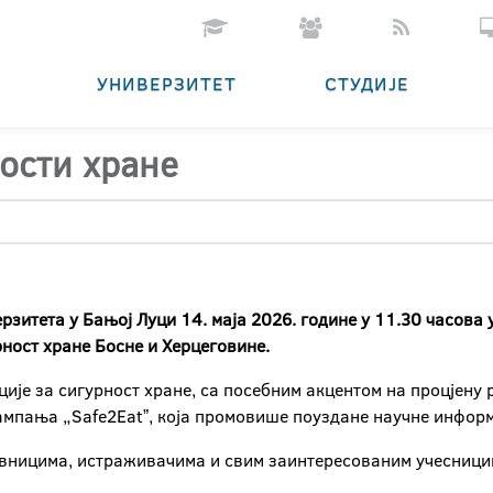
УНИВЕРЗИТЕТ
СТУДИЈЕ
ности хране
зитета у Бањој Луци 14. маја 2026. године у 11.30 часова
рност хране Босне и Херцеговине.
је за сигурност хране, са посебним акцентом на процјену р
ампања „Safe2Eatˮ, која промовише поуздане научне информа
вницима, истраживачима и свим заинтересованим учесницима