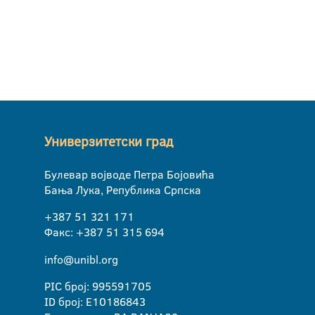
Универзитетски град
Булевар војводе Петра Бојовића
Бања Лука, Република Српска
+387 51 321 171
Факс: +387 51 315 694
info@unibl.org
PIC број: 995591705
ID број: E10186843