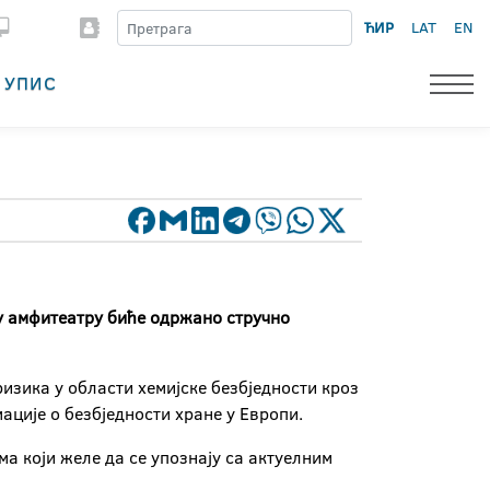
ЋИР
LAT
EN
УПИС
 у амфитеатру биће одржано стручно
изика у области хемијске безбједности кроз
ције о безбједности хране у Европи.
 који желе да се упознају са актуелним