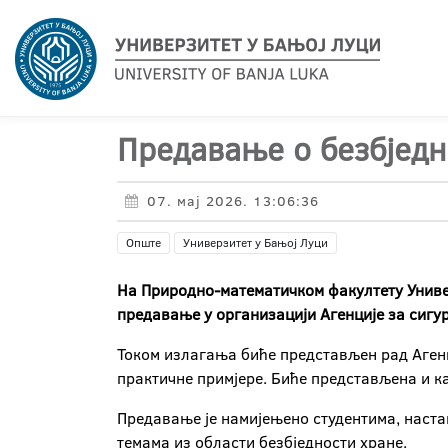
Предавање о безбјед
07. мај 2026. 13:06:36
Опште
Универзитет у Бањој Луци
На Природно-математичком факултету Универ
предавање у организацији Агенције за сигу
Током излагања биће представљен рад Агенци
практичне примјере. Биће представљена и к
Предавање је намијењено студентима, наста
темама из области безбједности хране.