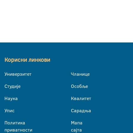
Корисни линкови
Универзитет
Чланице
Студије
Особље
Наука
Квалитет
Упис
Сарадња
Политика
Мапа
приватности
сајта