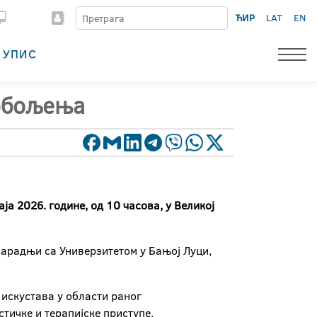
ЋИР
LAT
EN
УПИС
 обољења
а 2026. године, од 10 часова, у Великој
сарадњи са Универзитетом у Бањој Луци,
 искустава у области раног
тичке и терапијске приступе.