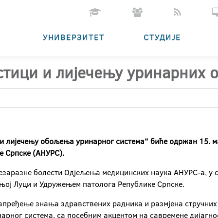
УНИВЕРЗИТЕТ
СТУДИЈЕ
остици и лијечењу уринарних
и лијечењу обољења уринарног система“ биће одржан 15. мај
е Српске (АНУРС).
езаразне болести Одјељења медицинских наука АНУРС-а, у 
њој Луци и Удружењем патолога Републике Српске.
напређење знања здравствених радника и размјена стручних
рног система, са посебним акцентом на савремене дијагнос