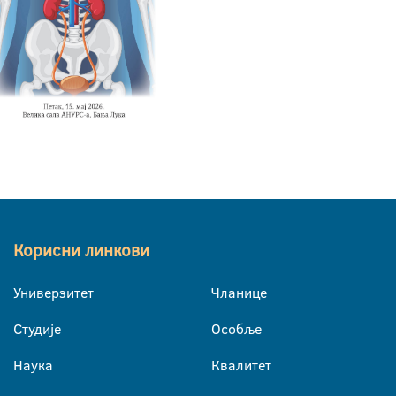
Корисни линкови
Универзитет
Чланице
Студије
Особље
Наука
Квалитет