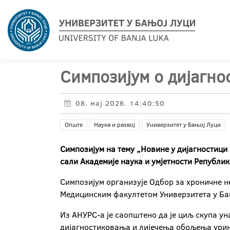
Симпозијум о дијагн
08. мај 2026. 14:40:50
Опште
Наука и развој
Универзитет у Бањој Луци
Симпозијум на тему „Новине у дијагностици 
сали Академије наука и умјетности Републик
Симпозијум организује Одбор за хроничне н
Медицинским факултетом Универзитета у Ба
Из АНУРС-а је саопштено да је циљ скупа у
дијагностиковања и лијечења обољења урина