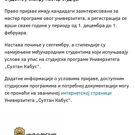
Право пријаве имају кандидати заинтересовани за
мастер програме овог универзитета, а регистрација се
врши сваке године у периоду од 1. децембра до 1.
фебруара.
Настава почиње у септембру, а стипендије су
намијењене међународним студентима који испуњавају
услове за упис на студијске програме Универзитета
„Султан Кабус“.
Додатне информације о условима пријаве, доступним
студијским програмима и потребној документацији могу
се пронаћи на званичној
интернетској страници
Универзитета „Султан Кабус“.