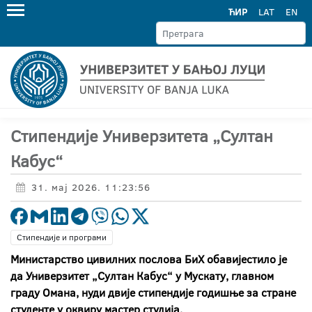
ЋИР
LAT
EN
Стипендије Универзитета „Султан
Кабус“
31. мај 2026. 11:23:56
Стипендије и програми
Министарство цивилних послова БиХ обавијестило је
да Универзитет „Султан Кабус“ у Мускату, главном
граду Омана, нуди двије стипендије годишње за стране
студенте у оквиру мастер студија.