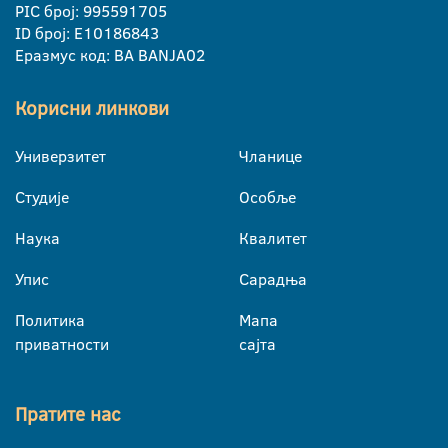
PIC број: 995591705
ID број: E10186843
Еразмус код: BA BANJA02
Корисни линкови
Универзитет
Чланице
Студије
Особље
Наука
Квалитет
Упис
Сарадња
Политика
Мапа
приватности
сајта
Пратите нас