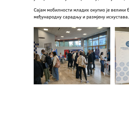
Сајам мобилности младих окупио је велики б
међународну сарадњу и размјену искустава.