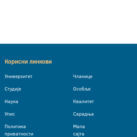
Корисни линкови
Универзитет
Чланице
Студије
Особље
Наука
Квалитет
Упис
Сарадња
Политика
Мапа
приватности
сајта