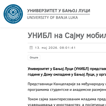
УНИБЛ на Сајму моби
13. мај 2026. 08:01:41
Опште
Универзитет у Бањој Луци (УНИБЛ) представ
године у Дому омладине у Бањој Луци, у орга
Представници Канцеларије за међународну 
програмима студентске и академске размје
Током сајма заинтересованим младима предс
усавршавања у иностранству, а посјетиоци 