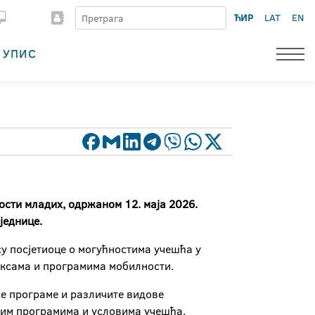
ЋИР
LAT
EN
УПИС
ости младих, одржаном 12. маја 2026.
једнице.
у посјетиоце о могућностима учешћа у
аксама и програмима мобилности.
ке програме и различите видове
пним програмима и условима учешћа.