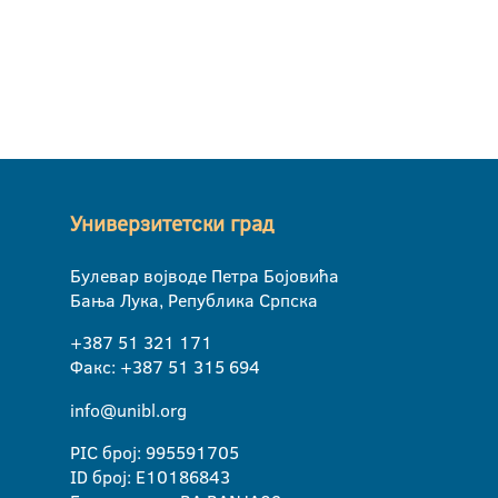
Универзитетски град
Булевар војводе Петра Бојовића
Бања Лука, Република Српска
+387 51 321 171
Факс: +387 51 315 694
info@unibl.org
PIC број: 995591705
ID број: E10186843