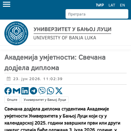
ЋИР
LAT
EN
Академија умјетности: Свечана
додјела диплома
23. јун 2026. 11:02:39
Опште
Универзитет у Бањој Луци
Свечана додјела диплома студентима Академије
умјетности Универзитета у Бањој Луци који су у
календарској 2025. години завршили први или други
циклус студија биће одржана 3. јула 2026. године, у