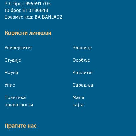
PIC број: 995591705
ID број: E10186843
Еразмус код: BA BANJA02
Корисни линкови
Универзитет
Чланице
Студије
Особље
Наука
Квалитет
Упис
Сарадња
Политика
Мапа
приватности
сајта
Пратите нас