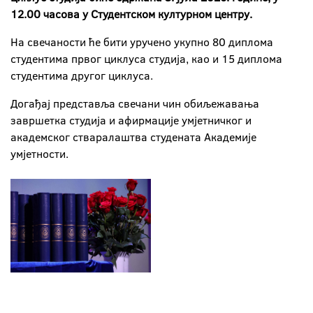
12.00 часова у Студентском културном центру.
На свечаности ће бити уручено укупно 80 диплома
студентима првог циклуса студија, као и 15 диплома
студентима другог циклуса.
Догађај представља свечани чин обиљежавања
завршетка студија и афирмације умјетничког и
академског стваралаштва студената Академије
умјетности.