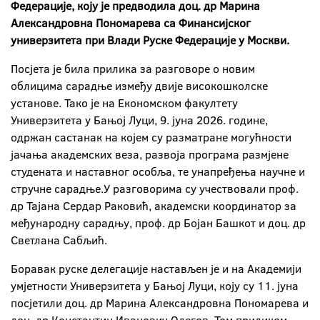
Федерације, коју је предводила доц. др Марина
Александровна Пономарева са Финансијског
универзитета при Влади Руске Федерације у Москви.
Посјета је била прилика за разговоре о новим
облицима сарадње између двије високошколске
установе. Тако је на Економском факултету
Универзитета у Бањој Луци, 9. јуна 2026. године,
одржан састанак на којем су разматране могућности
јачања академских веза, развоја програма размјене
студената и наставног особља, те унапређења научне и
стручне сарадње.У разговорима су учествовали проф.
др Тајана Сердар Раковић, академски координатор за
међународну сарадњу, проф. др Бојан Башкот и доц. др
Светлана Сабљић.
Боравак руске делегације настављен је и на Академији
умјетности Универзитета у Бањој Луци, коју су 11. јуна
посјетили доц. др Марина
Александровна Пономарева и