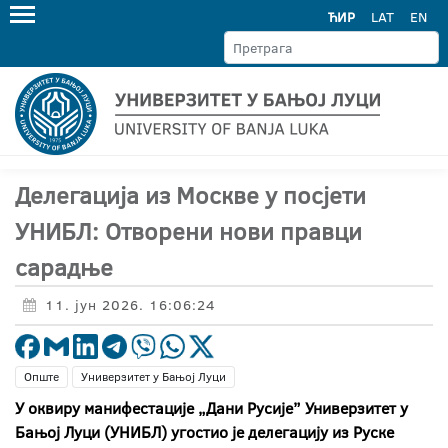
ЋИР
LAT
EN
Делегација из Москве у посјети
УНИБЛ: Отворени нови правци
сарадње
11. јун 2026. 16:06:24
Опште
Универзитет у Бањој Луци
У оквиру манифестације „Дани Русије” Универзитет у
Бањој Луци (УНИБЛ) угостио је делегацију из Руске