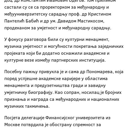
доц. др Константин Иванович Одегов. Том приликом
састали су се са проректорком за међународну и
међууниверзитетску сарадњу проф. др Кристином
Пантелић Бабић и др ум. Давидом Мастикосом,
продеканом за умјетност и међународну сарадњу.
У фокусу разговора били су културни менаџмент,
музичка умјетност и могућности покретања заједничких
пројеката који би додатно оснажили академске и
културне везе између партнерских институција.
Посебну пажњу привукла је и сама др Пономарева, која
поред успјешне академске каријере у областима
менаџмента и предузетништва гради и завидну
умјетничку биографију. Као сопран, носилац је бројних
признања и награда са међународних и националних
музичких такмичења.
Посјета делегације Финансијског универзитета из
Москве потврдила је обострану спремност за