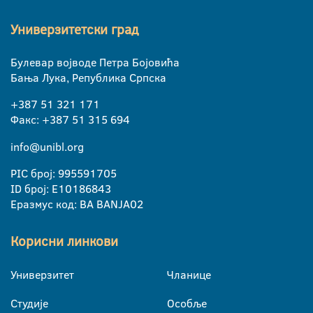
Универзитетски град
Булевар војводе Петра Бојовића
Бања Лука, Република Српска
+387 51 321 171
Факс: +387 51 315 694
info@unibl.org
PIC број: 995591705
ID број: E10186843
Еразмус код: BA BANJA02
Корисни линкови
Универзитет
Чланице
Студије
Особље