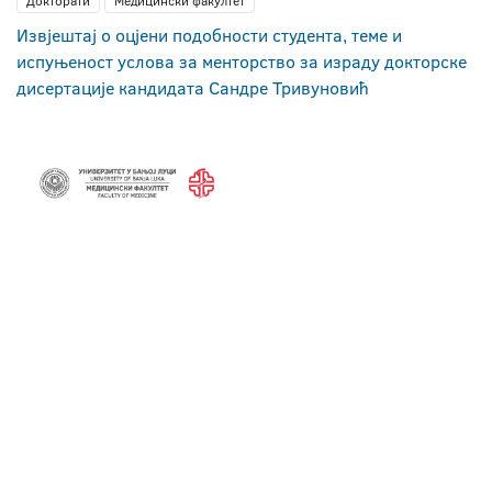
Докторати
Медицински факултет
Извјештај о оцјени подобности студента, теме и
испуњеност услова за менторство за израду докторске
дисертације кандидата Сандре Тривуновић