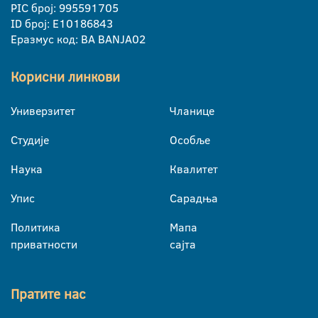
PIC број: 995591705
ID број: E10186843
Еразмус код: BA BANJA02
Корисни линкови
Универзитет
Чланице
Студије
Особље
Наука
Квалитет
Упис
Сарадња
Политика
Мапа
приватности
сајта
Пратите нас