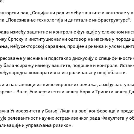
а.
ауторски рад „Социјални рад између заштите и контроле у
ола „Повезивање технологија и дигиталне инфраструктуре“.
рада између заштитне и контролне функције у сложеном инс
ику Српску и институционални одговор на насиље у породи
а, међусекторској сарадњи, процјени ризика и улози цента
ересовање учесника и подстакло дискусију о специфичности
 у балансирању између заштите, подршке и контроле. Истакн
 међународна компаративна истраживања у овој области.
и и наставници из више европских земаља, а међу заступљ
ске – Вале, Универзитетски колеџ Корк и Тринити колеџ Да
аука Универзитета у Бањој Луци на овој конференцији пре
ђује релевантност научноистраживачког рада Факултета у о
тализације и управљања ризиком.