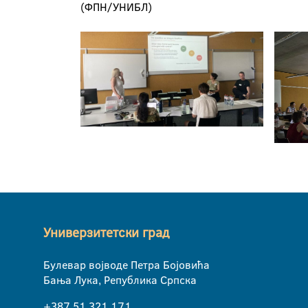
(ФПН/УНИБЛ)
Универзитетски град
Булевар војводе Петра Бојовића
Бања Лука, Република Српска
+387 51 321 171