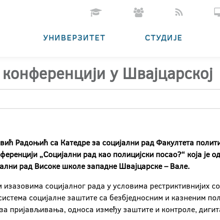
УНИВЕРЗИТЕТ
СТУДИЈЕ
 конференцији у Швајцарској
овић Радоњић са Катедре за социјални рад Факултета полит
еренцији „Социјални рад као полицијски посао?“ која је одрж
јални рад Високе школе западне Швајцарске – Вале.
 изазовима социјалног рада у условима рестриктивнијих со
истема социјалне заштите са безбједносним и казненим пол
еза пријављивања, односа између заштите и контроле, диги