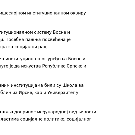
 вишеслојном институционалном оквиру
титуционалном систему Босне и
ци. Посебна пажња посвећена је
ра за социјални рад.
ма институционалног уређења Босне и
уто је да искуства Републике Српске и
еним институцијама били су Школа за
блин из Ирске, као и Универзитет у
дставља допринос међународној видљивости
бластима социјалне политике, социјалног