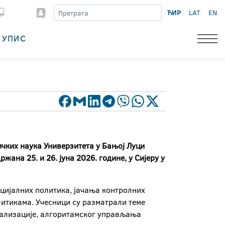
ЋИР
LAT
EN
УПИС
ичких наука Универзитета у Бањој Луци
ана 25. и 26. јуна 2026. године, у Сијеру у
цијалних политика, јачања контролних
итикама. Учесници су разматрали теме
тализације, алгоритамског управљања