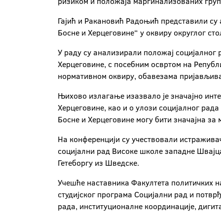
ризиком и положаја маргинализованих груп
Гајић и Ракановић Радоњић представили су 
Босне и Херцеговине“ у оквиру округлог ст
У раду су анализирали положај социјалног 
Херцеговине, с посебним освртом на Републ
нормативном оквиру, обавезама пријављивањ
Њихово излагање изазвало је значајно инт
Херцеговине, као и о улози социјалног рада
Босне и Херцеговине могу бити значајна за
На конференцији су учествовали истраживач
социјални рад Високе школе западне Швајцар
Гетеборгу из Шведске.
Учешће наставника Факултета политичких н
студијског програма Социјални рад и потвр
рада, институционалне координације, диги