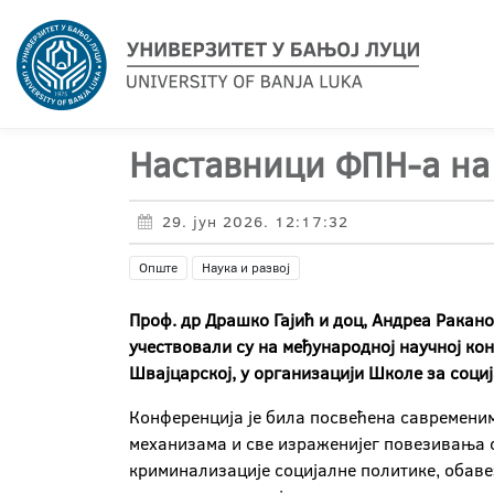
Наставници ФПН-а на
29. јун 2026. 12:17:32
Опште
Наука и развој
Проф. др Драшко Гајић и доц, Андреа Ракан
учествовали су на међународној научној конф
Швајцарској, у организацији Школе за соци
Конференција је била посвећена савременим
механизама и све израженијег повезивања с
криминализације социјалне политике, обав