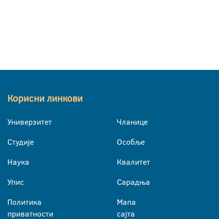
Корисни линкови
Универзитет
Чланице
Студије
Особље
Наука
Квалитет
Упис
Сарадња
Политика
Мапа
приватности
сајта