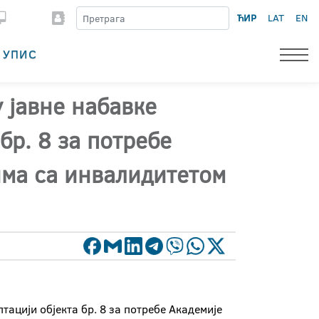
ЋИР
LAT
EN
УПИС
 јавне набавке
бр. 8 за потребе
има са инвалидитетом
ацији објекта бр. 8 за потребе Академије