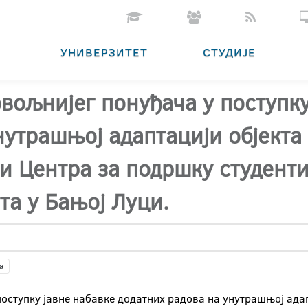
УНИВЕРЗИТЕТ
СТУДИЈЕ
овољнијег понуђача у поступку
утрашњој адаптацији објекта 
 и Центра за подршку студент
та у Бањој Луци.
а
оступку јавне набавке додатних радова на унутрашњој адапт