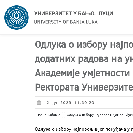
Oдлука о избору најп
додатних радова на ун
Академије умјетности
Ректората Универзите
12. јун 2026. 11:30:20
Јавне набавке
Одлука о избору најповољнијег понуђач
Oдлука о избору најповољнијег понуђача у п