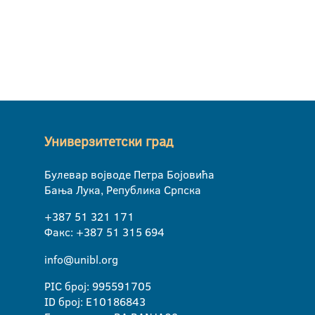
Универзитетски град
Булевар војводе Петра Бојовића
Бања Лука, Република Српска
+387 51 321 171
Факс: +387 51 315 694
info@unibl.org
PIC број: 995591705
ID број: E10186843