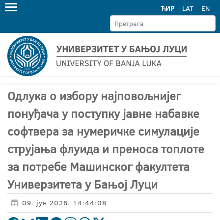
ЋИР
LAT
EN
Одлука о избору најповољнијег
понуђача у поступку јавне набавке
софтвера за нумеричке симулације
струјања флуида и преноса топлоте
за потребе Машинског факултета
Универзитета у Бањој Луци
09. јун 2026. 14:44:08