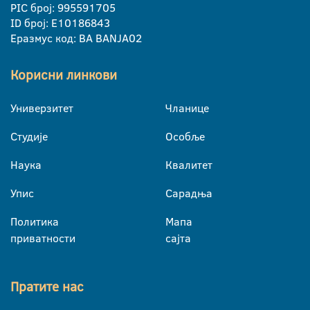
PIC број: 995591705
ID број: E10186843
Еразмус код: BA BANJA02
Корисни линкови
Универзитет
Чланице
Студије
Особље
Наука
Квалитет
Упис
Сарадња
Политика
Мапа
приватности
сајта
Пратите нас