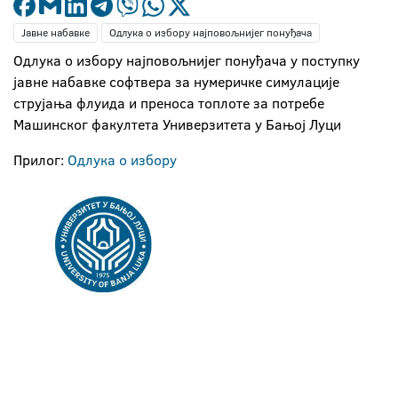
Јавне набавке
Одлука о избору најповољнијег понуђача
Одлука о избору најповољнијег понуђача у поступку
јавне набавке софтвера за нумеричке симулације
струјања флуида и преноса топлоте за потребе
Машинског факултета Универзитета у Бањој Луци
Прилог:
Одлука о избору