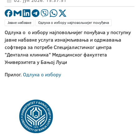
02. јун 2026. 15:37:51
Јавне набавке
Одлука о избору најповољнијег понуђача
Одлука о о избору најповољнијег понуђача у поступку
јавне набавке услуга изнајмљивања и одржавања
софтвера за потребе Специјалистичког центра
"Дентална клиника" Медицинског факултета
Универзитета у Бањој Луци
Прилог.
Одлука о избору