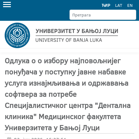
ЋИР
LAT
EN
Одлука о о избору најповољнијег
понуђача у поступку јавне набавке
услуга изнајмљивања и одржавања
софтвера за потребе
Специјалистичког центра "Дентална
клиника" Медицинског факултета
Универзитета у Бањој Луци