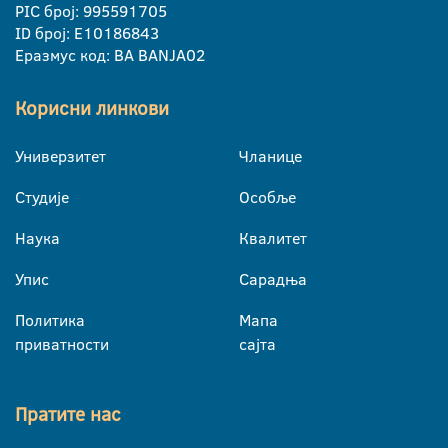
PIC број: 995591705
ID број: E10186843
Еразмус код: BA BANJA02
Корисни линкови
Универзитет
Чланице
Студије
Особље
Наука
Квалитет
Упис
Сарадња
Политика
Мапа
приватности
сајта
Пратите нас