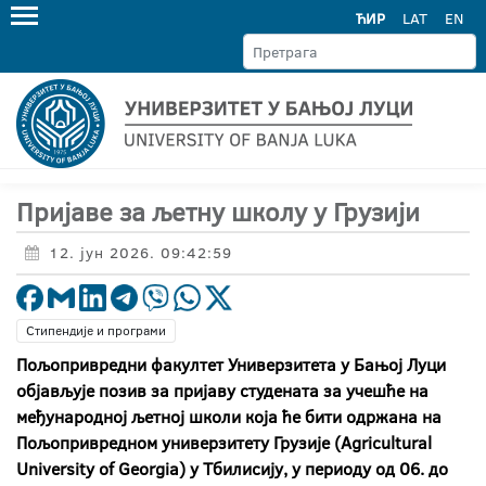
ЋИР
LAT
EN
Пријаве за љетну школу у Грузији
12. јун 2026. 09:42:59
Стипендије и програми
Пољопривредни факултет Универзитета у Бањој Луци
објављује позив за пријаву студената за учешће на
међународној љетној школи која ће бити одржана на
Пољопривредном универзитету Грузије (Agricultural
University of Georgia) у Тбилисију, у периоду од 06. до