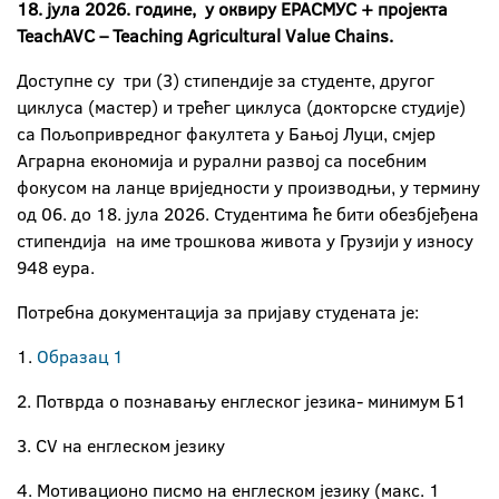
18. јула 2026. године, у оквиру ЕРАСМУС + пројекта
TeachAVC – Teaching Agricultural Value Chains.
Доступне су три (3) стипендије за студенте, другог
циклуса (мастер) и трећег циклуса (докторске студије)
са Пољопривредног факултета у Бањој Луци, смјер
Аграрна економија и рурални развој са посебним
фокусом на ланце вриједности у производњи, у термину
од 06. до 18. јула 2026. Студентима ће бити обезбјеђена
стипендија на име трошкова живота у Грузији у износу
948 еура.
Потребна документација за пријаву студената је:
1.
Образац 1
2. Потврда о познавању енглеског језика- минимум Б1
3. CV на енглеском језику
4. Мотивационо писмо на енглеском језику (макс. 1