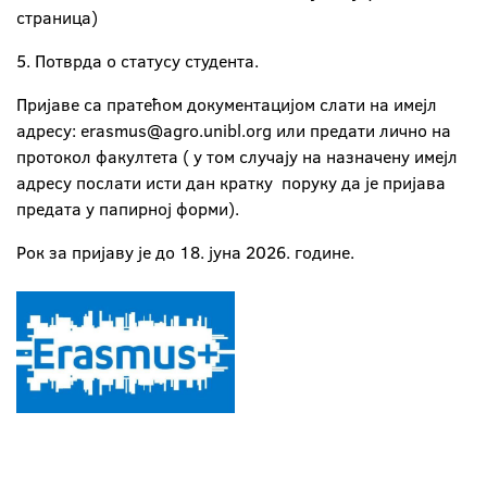
страница)
5. Потврда о статусу студента.
Пријаве са пратећом документацијом слати на имејл
адресу:
erasmus@agro.unibl.org или предати лично на
протокол факултета ( у том случају на назначену имејл
адресу послати исти дан кратку поруку да је пријава
предата у папирној форми).
Рок за пријаву је до 18. јуна 2026. године.