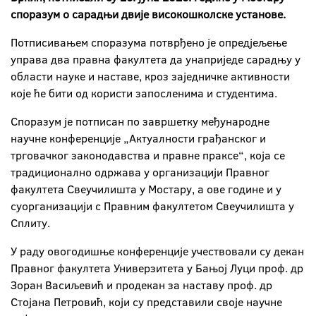
споразум о сарадњи двије високошколске установе.
Потписивањем споразума потврђено је опредјељење
управа два правна факултета да унаприједе сарадњу у
области науке и наставе, кроз заједничке активности
које ће бити од користи запосленима и студентима.
Споразум је потписан по завршетку међународне
научне конференције „Актуалности грађанског и
трговачког законодавства и правне праксе“, која се
традиционално одржава у организацији Правног
факултета Свеучилишта у Мостару, а ове године и у
суорганизацији с Правним факултетом Свеучилишта у
Сплиту.
У раду овогодишње конференције учествовали су декан
Правног факултета Универзитета у Бањој Луци проф. др
Зоран Васиљевић и продекан за наставу проф. др
Стојана Петровић, који су представили своје научне