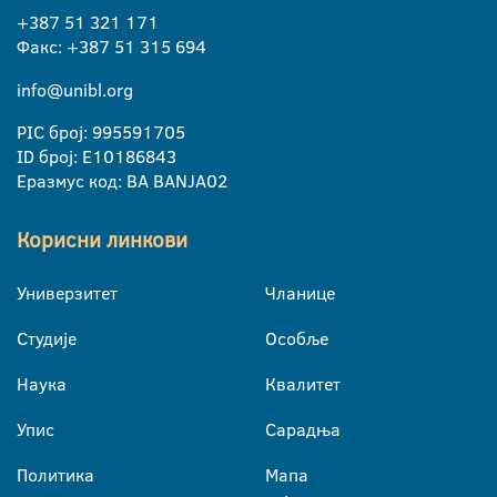
+387 51 321 171
Факс: +387 51 315 694
info@unibl.org
PIC број: 995591705
ID број: E10186843
Еразмус код: BA BANJA02
Корисни линкови
Универзитет
Чланице
Студије
Особље
Наука
Квалитет
Упис
Сарадња
Политика
Мапа