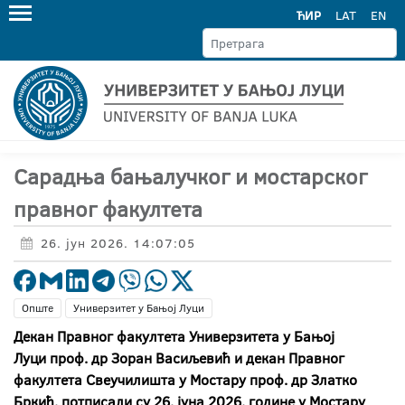
ЋИР
LAT
EN
Сарадња бањалучког и мостарског
правног факултета
26. јун 2026. 14:07:05
Опште
Универзитет у Бањој Луци
Декан Правног факултета Универзитета у Бањој
Луци проф. др Зоран Васиљевић и декан Правног
факултета Свеучилишта у Мостару проф. др Златко
Бркић, потписали су 26. јуна 2026. године у Мостару