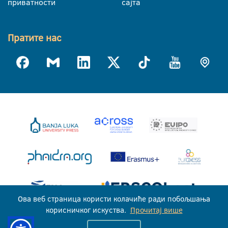
приватности
сајта
Пратите нас
Ова веб страница користи колачиће ради побољшања
корисничког искуства.
Прочитај више
Универзитет у Бањој Луци © 2026