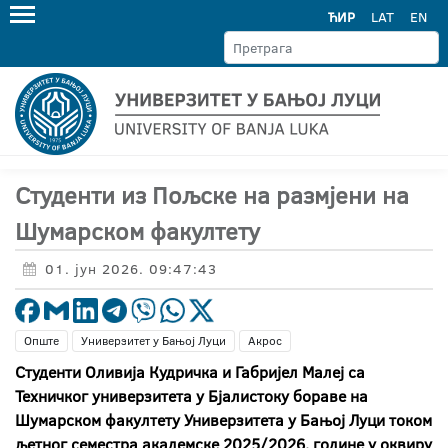
ЋИР
LAT
EN
Студенти из Пољске на размјени на
Шумарском факултету
01. јун 2026. 09:47:43
Опште
Универзитет у Бањој Луци
Акрос
Студенти Оливија Кудричка и Габријел Малеј са
Техничког универзитета у Бјалистоку бораве на
Шумарском факултету Универзитета у Бањој Луци током
љетног семестра академске 2025/2026. године у оквиру