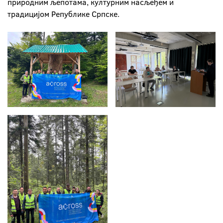
природним љепотама, културним насљеђем и
традицијом Републике Српске.