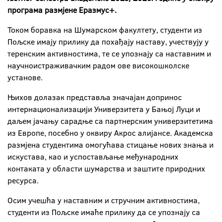
програма размјене Еразмус+.
Током боравка на Шумарском факултету, студенти из
Пољске имају прилику да похађају наставу, учествују у
теренским активностима, те се упознају са наставним и
научноистраживачким радом ове високошколске
установе.
Њихов долазак представља значајан допринос
интернационализацији Универзитета у Бањој Луци и
даљем јачању сарадње са партнерским универзитетима
из Европе, посебно у оквиру Акрос алијансе. Академска
размјена студентима омогућава стицање нових знања и
искустава, као и успостављање међународних
контаката у области шумарства и заштите природних
ресурса.
Осим учешћа у наставним и стручним активностима,
студенти из Пољске имаће прилику да се упознају са