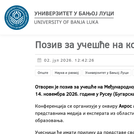
Позив за учешће на к
02. јул 2026. 12:42:26
Опште
Наука и развој
Универзитет у Бањој Луци
Отворен је позив за учешће на Међународно
14. новембра 2026. године у Русеу (Бугарск
Конференција се организује у оквиру
A
крос
представника медија и експерата из област
образовања.
Учесници ће имати прилику да представе св