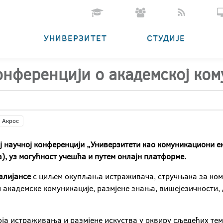
УНИВЕРЗИТЕТ
СТУДИЈЕ
онференцији о академској ко
Акрос
ј научној конференцији „Универзитети као комуникациони ек
а), уз могућност учешћа и путем онлајн платформе.
 алијансе
с циљем окупљања истраживача, стручњака за ком
и академске комуникације, размјене знања, вишејезичности,
оја истраживања и размјене искуства у оквиру сљедећих тем