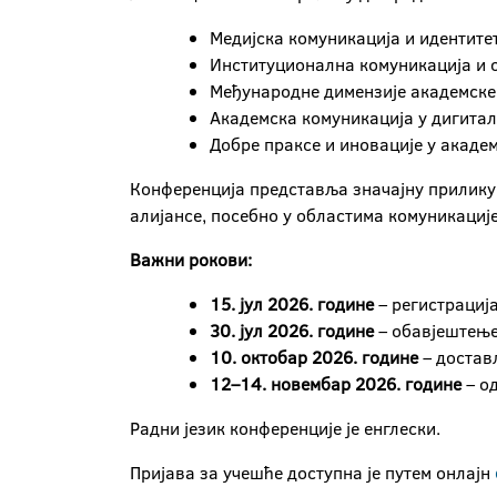
Медијска комуникација и идентите
Институционална комуникација и о
Међународне димензије академске
Академска комуникација у дигита
Добре праксе и иновације у академ
Конференција представља значајну прилику
алијансе, посебно у областима комуникације
Важни рокови:
15. јул 2026. године
– регистрација
30. јул 2026. године
– обавјештење
10. октобар 2026. године
– достав
12–14. новембар 2026. године
– о
Радни језик конференције је енглески.
Пријава за учешће доступна је путем онлајн