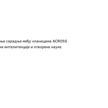
ачање сарадње међу чланицама ACROSS
е интелигенције и отворене науке.