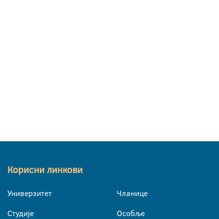
Корисни линкови
Универзитет
Чланице
Студије
Особље