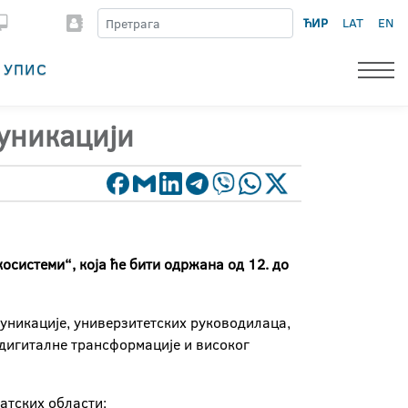
ЋИР
LAT
EN
УПИС
муникацији
осистеми“, која ће бити одржана од 12. до
уникације, универзитетских руководилаца,
 дигиталне трансформације и високог
атских области: