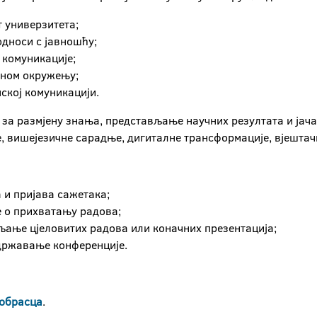
т универзитета;
дноси с јавношћу;
 комуникације;
лном окружењу;
ској комуникацији.
 за размјену знања, представљање научних резултата и ј
, вишејезичне сарадње, дигиталне трансформације, вјештачк
 и пријава сажетака;
 о прихватању радова;
љање цјеловитих радова или коначних презентација;
државање конференције.
обрасца
.