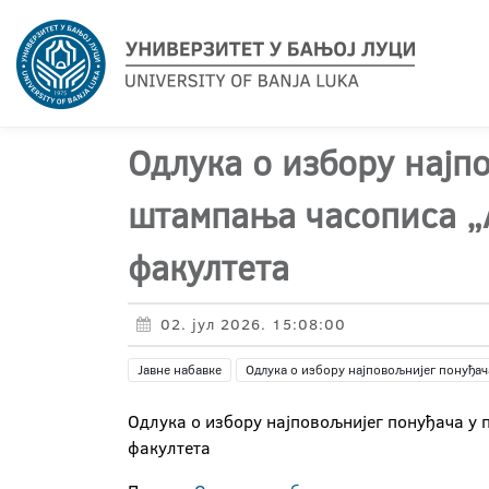
Одлука о избору најпо
штампања часописа „A
факултета
02. јул 2026. 15:08:00
Јавне набавке
Одлука о избору најповољнијег понуђач
Одлука о избору најповољнијег понуђача у 
факултета