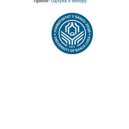
Прилог:
Одлука о избору