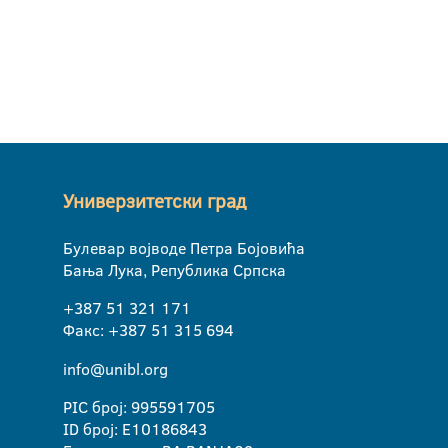
Универзитетски град
Булевар војводе Петра Бојовића
Бања Лука, Република Српска
+387 51 321 171
Факс: +387 51 315 694
info@unibl.org
PIC број: 995591705
ID број: E10186843