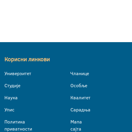
Корисни линкови
Универзитет
Чланице
Студије
Особље
Наука
Квалитет
Упис
Сарадња
Политика
Мапа
приватности
сајта