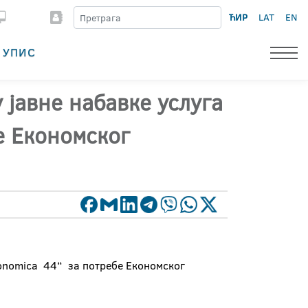
ЋИР
LAT
EN
УПИС
 јавне набавке услуга
е Економског
conomica 44“ за потребе Економског