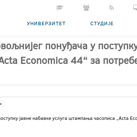
УНИВЕРЗИТЕТ
СТУДИЈЕ
вољнијег понуђача у поступку
cta Economica 44“ за потреб
а
поступку јавне набавке услуга штампања часописа „Acta E