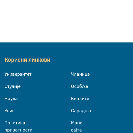
Корисни линкови
Универзитет
Чланице
Студије
Особље
Наука
Квалитет
Упис
Сарадња
Политика
Мапа
приватности
сајта