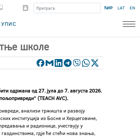
ЋИР
LAT
EN
УПИС
етње школе
ти одржана од 27. јула до 7. августа 2026.
 пољопривреди“ (TEACH AVC).
ивреди, анализи тржишта и развоју
ских институција из Босне и Херцеговине,
предавања и радионице, учествују у
газдинствима, гдје ће стећи нова знања,