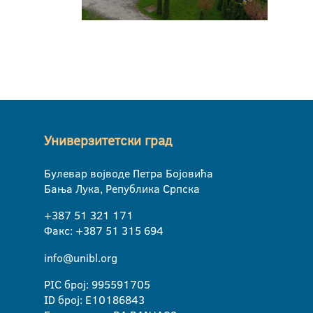
Универзитетски град
Булевар војводе Петра Бојовића
Бања Лука, Република Српска
+387 51 321 171
Факс: +387 51 315 694
info@unibl.org
PIC број: 995591705
ID број: E10186843