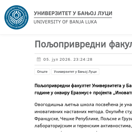
Пољопривредни факул
05. јул 2026. 23:24:28
Опште
Универзитет у Бањој Луци
Пољопривредни факултет Универзитета у Бањ
године у оквиру Еразмус+ пројекта „Инова
Овогодишња љетња школа посвећена је уна
иновативних наставних метода. Окупиће сту
Француске, Чешке Републике, Пољске и Грузи
лабораторијским и теренским активностима,