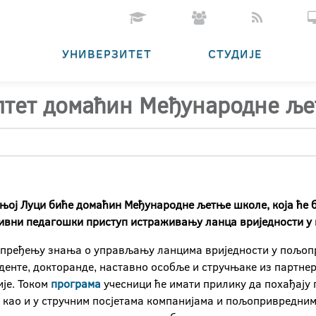
УНИВЕРЗИТЕТ
СТУДИЈЕ
тет домаћин Међународне љ
ој Луци биће домаћин Међународне љетње школе, која ће би
тивни педагошки приступ истраживању ланца вриједности у
пређењу знања о управљању ланцима вриједности у пољопр
денте, докторанде, наставно особље и стручњаке из партнер
је. Током
програма
учесници ће имати прилику да похађају 
 као и у стручним посјетама компанијама и пољопривредним 