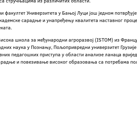
 са стручњацима из различитих области.
 факултет Универзитета у Бањој Луци још једном потврђује
кадемске сарадње и унапређењу квалитета наставног проце
ката.
у Висока школа за међународни агроразвој (ISTOM) из Фран
одних наука у Познању, Пољопривредни универзитет Грузиј
тивних педагошких приступа у области анализе ланаца вриј
арадње и повезивање високог образовања са потребама по