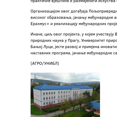
практичне вјештине и размијенити искуства
Организацијом овог догађаја Пољопривредни
високог образовања, јачању међународне а
Еразмус+ и реализацију међународних проје
Иначе, циљ овог пројекта, у којем учествуј
природних наука у Прагу, Универзитет прир
Бањој Луци, јесте развој и примјена инова
наставних програма, јачање међународне с
(АГРО/УНИБЛ)