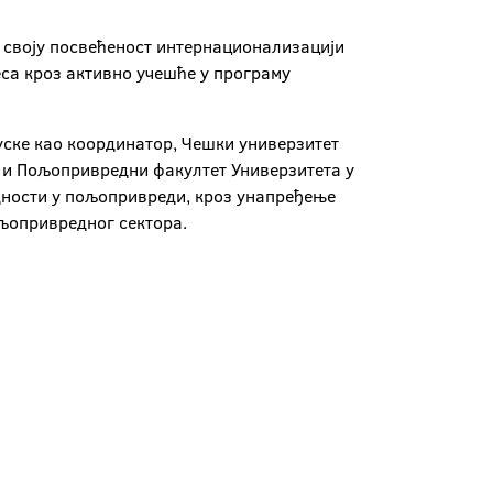
 своју посвећеност интернационализацији
са кроз активно учешће у програму
цуске као координатор, Чешки универзитет
е и Пољопривредни факултет Универзитета у
едности у пољопривреди, кроз унапређење
љопривредног сектора.