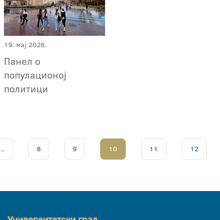
19. мај 2026.
Панел о
популационој
политици
...
8
9
10
11
12
Универзитетски град