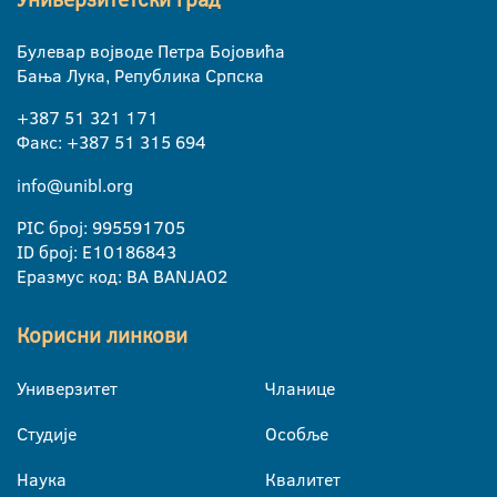
Булевар војводе Петра Бојовића
Бања Лука, Република Српска
+387 51 321 171
Факс: +387 51 315 694
info@unibl.org
PIC број: 995591705
ID број: E10186843
Еразмус код: BA BANJA02
Корисни линкови
Универзитет
Чланице
Студије
Особље
Наука
Квалитет