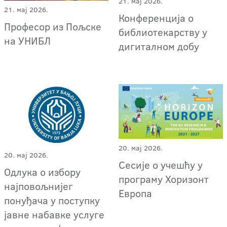
21. мај 2026.
21. мај 2026.
Конференција о
Професор из Пољске
библиотекарству у
на УНИБЛ
дигиталном добу
20. мај 2026.
20. мај 2026.
Сесије о учешћу у
Oдлука о избору
програму Хоризонт
најповољнијег
Европа
понуђача у поступку
јавне набавке услуге