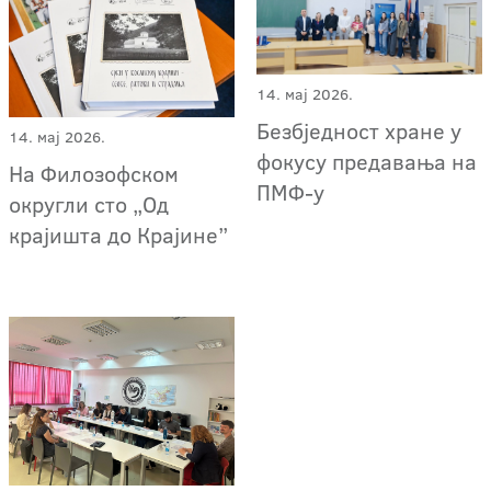
14. мај 2026.
Безбједност хране у
14. мај 2026.
фокусу предавања на
На Филозофском
ПMФ-у
округли сто „Од
крајишта до Крајине”