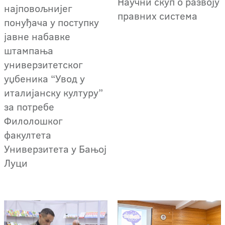
Научни скуп о развоју
најповољнијег
правних система
понуђача у поступку
јавне набавке
штампања
универзитетског
уџбеника “Увод у
италијанску културу”
за потребе
Филолошког
факултета
Универзитета у Бањој
Луци