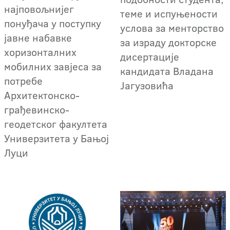
најповољнијег
теме и испуњености
понуђача у поступку
услова за менторство
јавне набавке
за израду докторске
хоризонталних
дисертације
мобилних завјеса за
кандидата Владана
потребе
Јагузовића
Архитектонско-
грађевинско-
геодетског факултета
Универзитета у Бањој
Луци