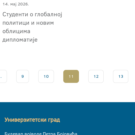
14. мај 2026.
Студенти о глобалној
политици и новим
облицима
дипломатије
..
9
10
11
12
13
Универзитетски град
Булевар војводе Петра Бојовића