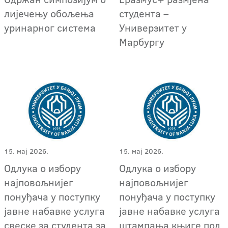
студента –
лијечењу обољења
Универзитет у
уринарног система
Марбургу
15. мај 2026.
15. мај 2026.
Одлука о избору
Одлука о избору
најповољнијег
најповољнијег
понуђача у поступку
понуђача у поступку
јавне набавке услуга
јавне набавке услуга
свеске за студента за
штампања књиге под