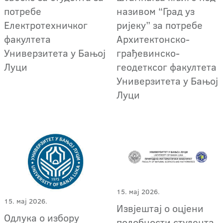
потребе
називом “Град уз
Електротехничког
ријеку” за потребе
факултета
Архитектонско-
Универзитета у Бањој
грађевинско-
Луци
геодетксог факултета
Универзитета у Бањој
Луци
15. мај 2026.
15. мај 2026.
Извјештај о оцјени
Одлука о избору
подобности студента,