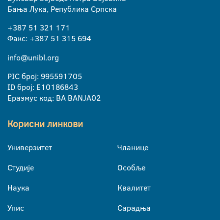
Бања Лука, Република Српска
+387 51 321 171
Факс: +387 51 315 694
info@unibl.org
PIC број: 995591705
ID број: E10186843
Еразмус код: BA BANJA02
Корисни линкови
Универзитет
Чланице
Студије
Особље
Наука
Квалитет
Упис
Сарадња