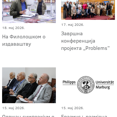
17. мај 2026.
18. мај 2026.
Завршна
На Филолошком о
конференција
издаваштву
пројекта „Problems”
15. мај 2026.
15. мај 2026.
Еразмус+ размјена
Одржан симпозијум о