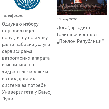
15. мај 2026.
15. мај 2026.
Одлука о избору
Догађај године:
најповољнијег
Годишњи концерт
понуђача у поступку
„Поклон Републици”
јавне набавке услуга
сервисирања
ватрогасних апарата
и испитивања
хидрантске мреже и
ватродојавних
система за потребе
Универзитета у Бањој
Луци