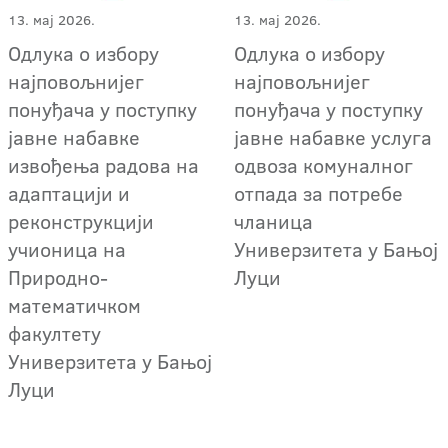
13. мај 2026.
13. мај 2026.
Одлука о избору
Одлука о избору
најповољнијег
најповољнијег
понуђача у поступку
понуђача у поступку
јавне набавке
јавне набавке услуга
извођења радова на
одвоза комуналног
адаптацији и
отпада за потребе
реконструкцији
чланица
учионица на
Универзитета у Бањој
Природно-
Луци
математичком
факултету
Универзитета у Бањој
Луци