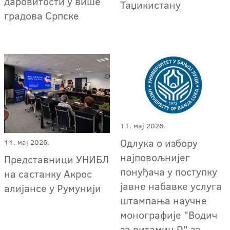
даровитости у више
Таџикистану
градова Српске
11. мај 2026.
Одлука о избору
11. мај 2026.
најповољнијег
Представници УНИБЛ
понуђача у поступку
на састанку Акрос
јавне набавке услуга
алијансе у Румунији
штампања научне
монографије "Водич
за витамин D" за