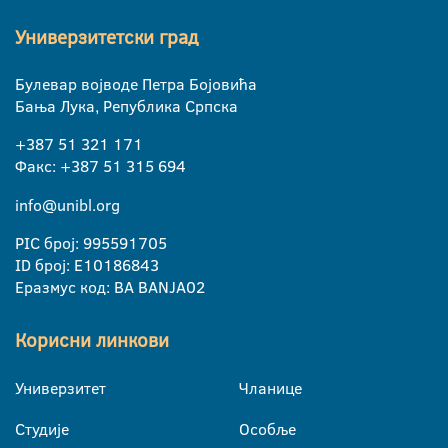
Универзитетски град
Булевар војводе Петра Бојовића
Бања Лука, Република Српска
+387 51 321 171
Факс: +387 51 315 694
info@unibl.org
PIC број: 995591705
ID број: E10186843
Еразмус код: BA BANJA02
Корисни линкови
Универзитет
Чланице
Студије
Особље