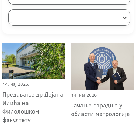
14. мај 2026.
Предавање др Дејана
14. мај 2026.
Илића на
Јачaње сарадње у
Филолошком
области метрологије
факултету