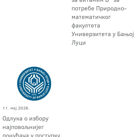
потребе Природно-
математичког
факултета
Универзитета у Бањој
Луци
11. мај 2026.
Одлука о избору
најповољнијег
понуђача у поступку