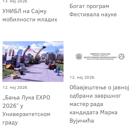
13. мај 2026.
Богат програм
УНИБЛ на Сајму
Фестивала науке
мобилности младих
12. мај 2026.
Обавјештење о јавној
12. мај 2026.
одбрани завршног
„Бања Лука EXPO
мастер рада
2026ˮ у
кандидата Марка
Универзитетском
Вујичића
граду