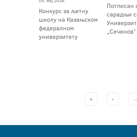
05. мај 2026.
Потписан 
Конкурс за љетну
сарадњи с
школу на Казањском
Универзит
федералном
„Сеченовˮ
универзитету
«
‹
..