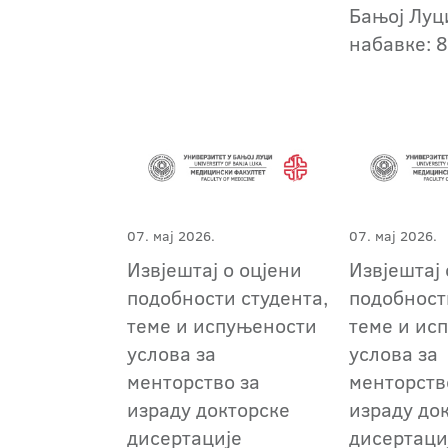
Бањој Луци
набавке: 
07. мај 2026.
07. мај 2026.
Извјештај о оцјени
Извјештај 
подобности студента,
подобност
теме и испуњености
теме и ис
услова за
услова за
менторство за
менторств
израду докторске
израду до
дисертације
дисертаци