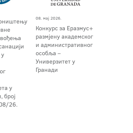
08. мај 2026.
поништењу
Конкурс за Еразмус+
авне
размјену академског
звођења
и административног
санацији
особља –
 у
Универзитет у
Гранади
ог
ета у
, број
08/26.