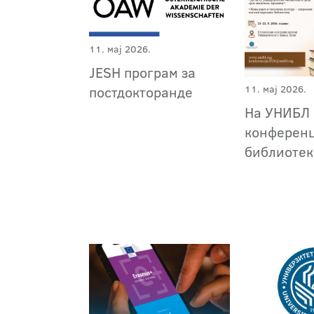
11. мај 2026.
JESH програм за
11. мај 2026.
постдокторанде
На УНИБЛ
конференц
библиоте