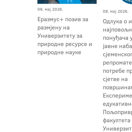
08. мај 2026.
08. мај 2026.
Еразмус+ позив за
Одлука о 
размјену на
најповољн
Универзитету за
понуђача 
природне ресурсе и
јавне наб
природне науке
сјеменско
репромате
потребе п
сјетве на
површина
Експериме
едукативн
Пољоприв
факултета
Универзит