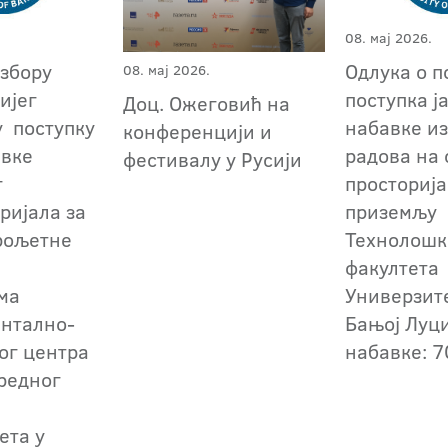
08. мај 2026.
избору
Одлука о 
08. мај 2026.
ијег
поступка ј
Доц. Ожеговић на
у поступку
набавке и
конференцији и
авке
радова на 
фестивалу у Русији
г
просторија
ријала за
приземљу
рољетне
Технолошк
факултета
ма
Универзит
нтално-
Бањој Луци
ог центра
набавке: 7
редног
ета у