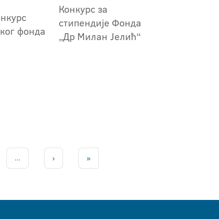
Конкурс за
онкурс
стипендије Фонда
ког фонда
„Др Милан Јелић“
...
›
»