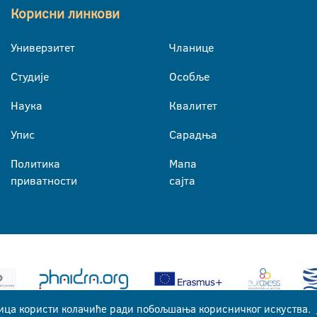
Корисни линкови
Универзитет
Чланице
Студије
Особље
Наука
Квалитет
Упис
Сарадња
Политика
Мапа
приватности
сајта
ица користи колачиће ради побољшања корисничког искуства.