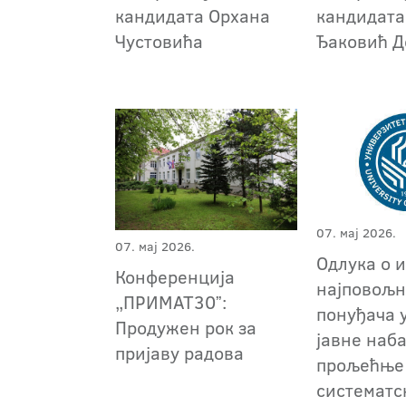
кандидата Орхана
кандидата
Чустовића
Ђаковић Д
07. мај 2026.
07. мај 2026.
Одлука о 
Конференција
најповољн
„ПРИМАТ30ˮ:
понуђача 
Продужен рок за
јавне наб
пријаву радова
прољећње 
систематс