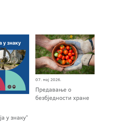
07. мај 2026.
Предавање о
безбједности хране
а у знакуˮ