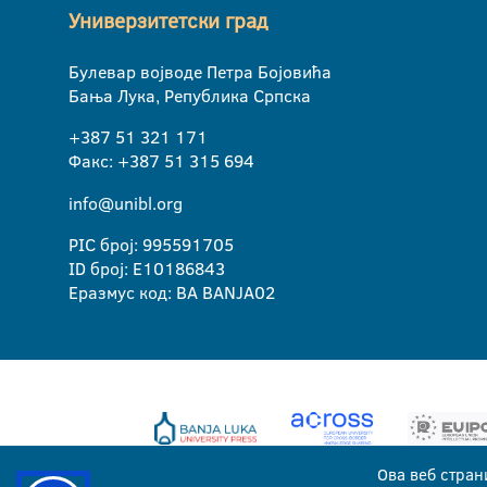
Универзитетски град
Булевар војводе Петра Бојовића
Бања Лука, Република Српска
+387 51 321 171
Факс: +387 51 315 694
info@unibl.org
PIC број: 995591705
ID број: E10186843
Еразмус код: BA BANJA02
Ова веб стран