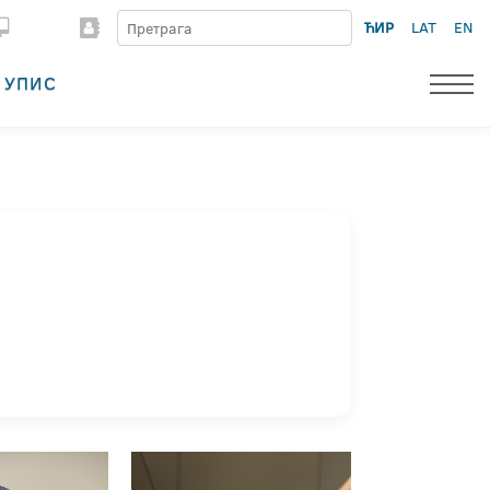
ЋИР
LAT
EN
УПИС