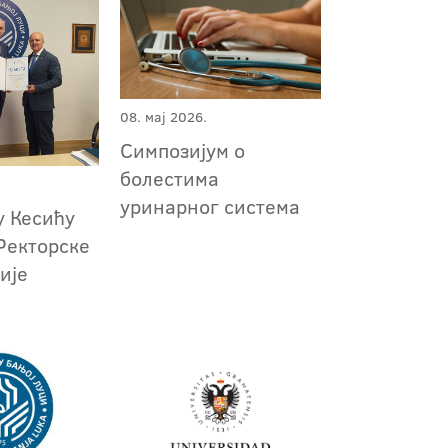
08. мај 2026.
Симпозијум о
болестима
уринарног система
у Кесићу
Ректорске
ије