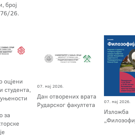
, број
876/26.
о оцјени
07. мај 2026.
и студента,
Дан отворених врата
пуњености
07. мај 2026.
Рударског факултета
Изложба
о за
„Филозофиј
кторске
је