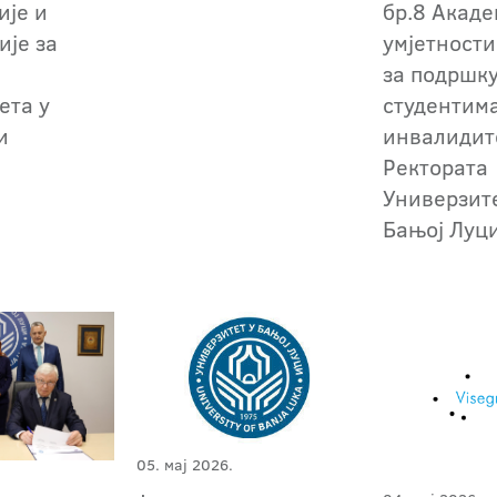
ије и
бр.8 Акаде
ије за
умјетности
за подршк
ета у
студентима
и
инвалидит
Ректората
Универзит
Бањој Луц
05. мај 2026.