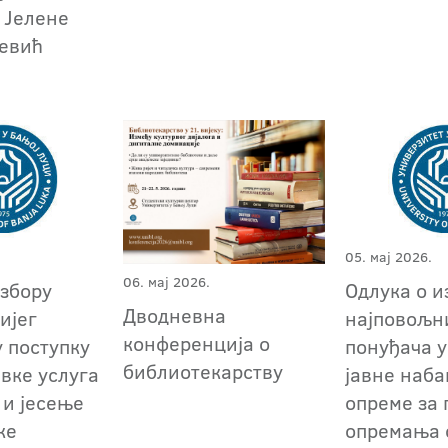
 Јелене
евић
05. мај 2026.
06. мај 2026.
избору
Oдлука о и
Дводневна
ијег
најповољн
конференција о
у поступку
понуђача у
библиотекарству
авке услуга
јавне наб
и јесење
опреме за 
ке
опремања 