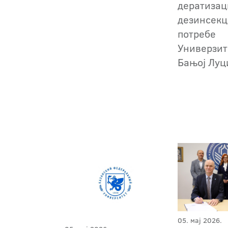
дератизац
дезинсекц
потребе
Универзит
Бањој Луц
05. мај 2026.