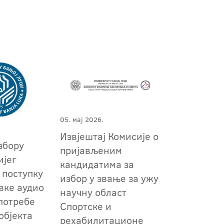
05. мај 2026.
Извјештај Комисије о
збору
пријављеним
ијег
кандидатима за
 поступку
избор у звање за ужу
авке аудио
научну област
потребе
Спортске и
објекта
рехабилитационе