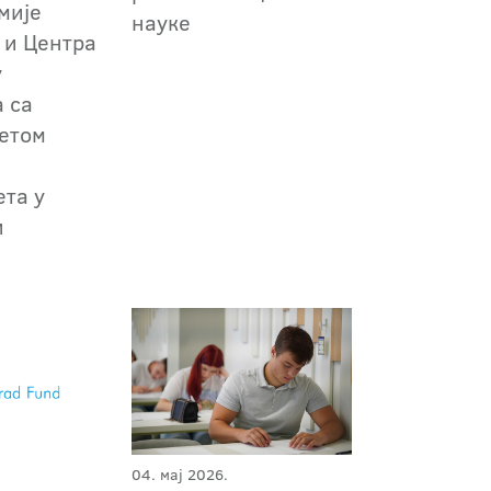
мије
науке
 и Центра
у
 са
етом
ета у
и
04. мај 2026.