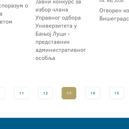
Јавни конкурс за
04. мај 2026.
споразум о
избор члана
Отворен к
а
Управног одбора
Вишеградс
етом
Универзитета у
Бањој Луци -
представник
административног
особља
.
11
12
13
14
15