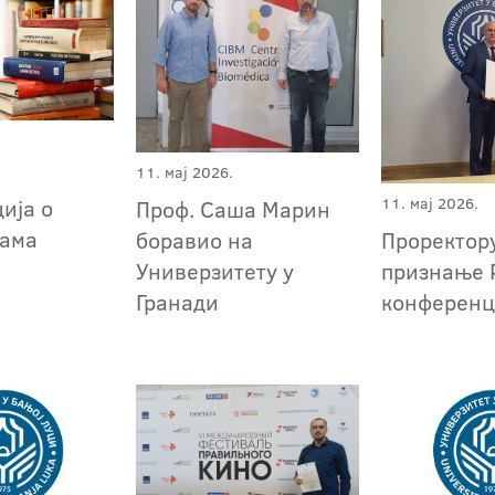
11. мај 2026.
ија о
11. мај 2026.
Проф. Саша Марин
кама
боравио на
Проректор
Универзитету у
признање 
Гранади
конференц