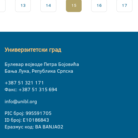
.
13
14
15
16
17
Универзитетски град
Булевар војводе Петра Бојовића
Бања Лука, Република Српска
+387 51 321 171
Факс: +387 51 315 694
info@unibl.org
PIC број: 995591705
ID број: E10186843
Еразмус код: BA BANJA02