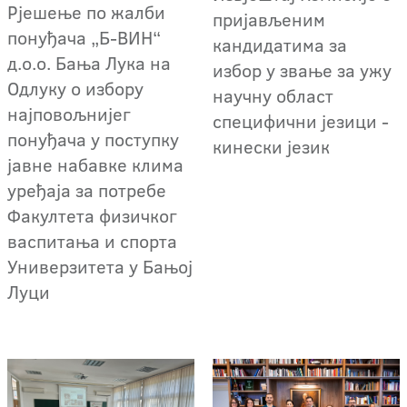
Рјешење по жалби
пријављеним
понуђача „Б-ВИН“
кандидатима за
д.о.о. Бања Лука на
избор у звање за ужу
Одлуку о избору
научну област
најповољнијег
специфични језици -
понуђача у поступку
кинески језик
јавне набавке клима
уређаја за потребе
Факултета физичког
васпитања и спорта
Универзитета у Бањој
Луци