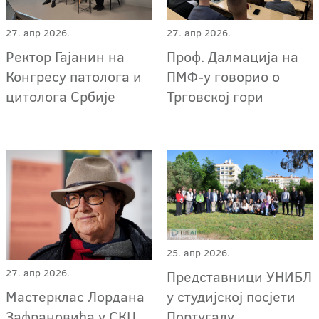
27. апр 2026.
27. апр 2026.
Проф. Далмација на
Ректор Гајанин на
ПМФ-у говорио о
Конгресу патолога и
Трговској гори
цитолога Србије
25. апр 2026.
27. апр 2026.
Представници УНИБЛ
Мастерклас Лордана
у студијској посјети
Зафрановића у СКЦ
Португалу