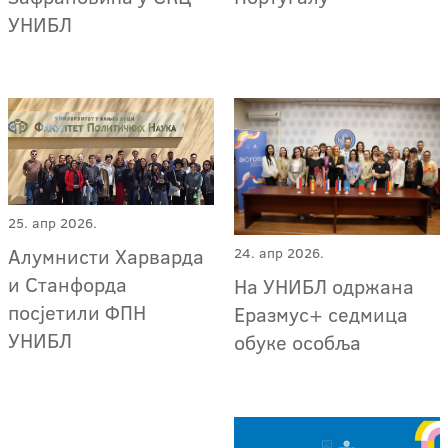
УНИБЛ
25. апр 2026.
Алумнисти Харварда
24. апр 2026.
и Станфорда
На УНИБЛ одржана
посјетили ФПН
Еразмус+ седмица
УНИБЛ
обуке особља