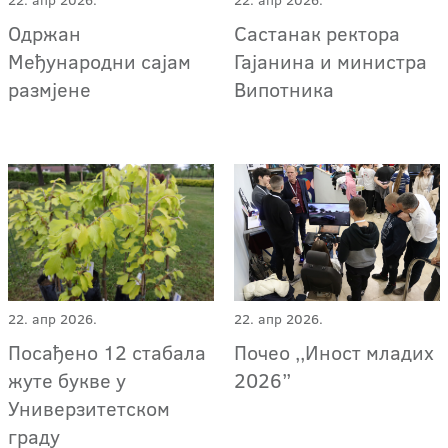
Одржан
Састанак ректора
Међународни сајам
Гајанина и министра
размјене
Випотника
22. апр 2026.
22. апр 2026.
Посађено 12 стабала
Почео ,,Иност младих
жуте букве у
2026”
Универзитетском
граду