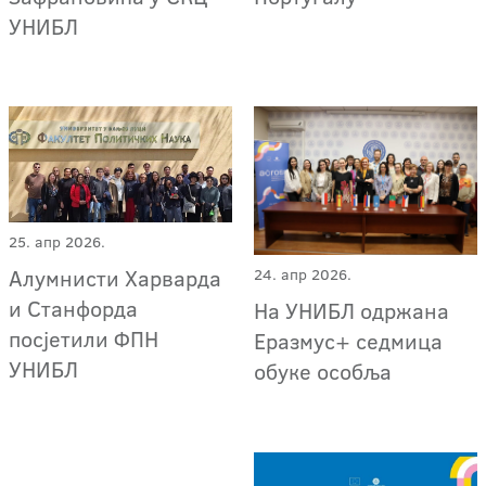
УНИБЛ
25. апр 2026.
Алумнисти Харварда
24. апр 2026.
и Станфорда
На УНИБЛ одржана
посјетили ФПН
Еразмус+ седмица
УНИБЛ
обуке особља