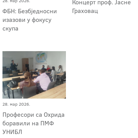
Концерт проф. Јасне
28. мар 2026.
Граховац
ФБН: Безбједносни
изазови у фокусу
скупа
28. мар 2026.
Професори са Охрида
боравили на ПМФ
УНИБЛ