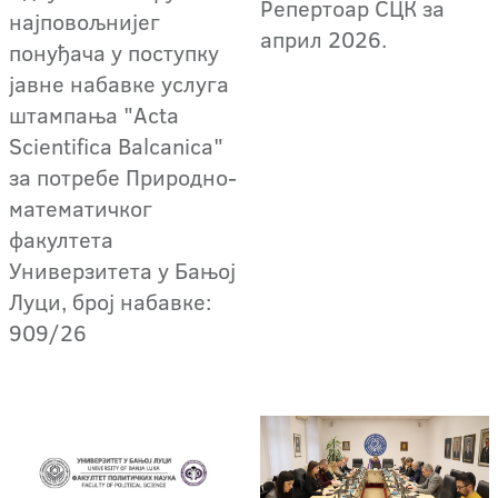
Репертоар СЦК за
најповољнијег
април 2026.
понуђача у поступку
јавне набавке услуга
штампања "Acta
Scientifica Balcanica"
за потребе Природно-
математичког
факултета
Универзитета у Бањој
Луци, број набавке:
909/26