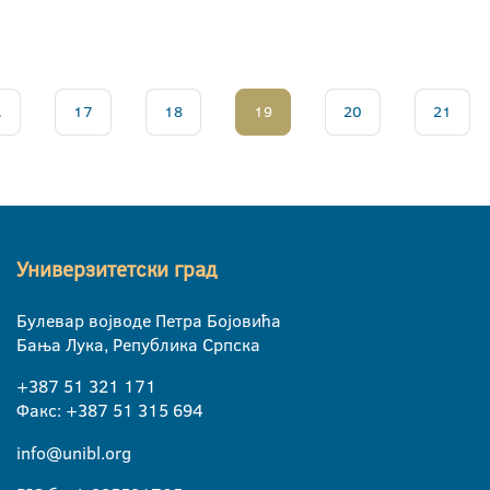
.
17
18
19
20
21
Универзитетски град
Булевар војводе Петра Бојовића
Бања Лука, Република Српска
+387 51 321 171
Факс: +387 51 315 694
info@unibl.org