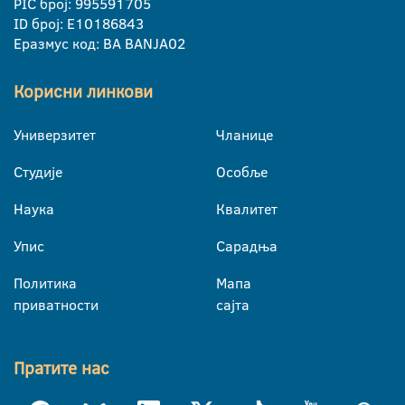
PIC број: 995591705
ID број: E10186843
Еразмус код: BA BANJA02
Корисни линкови
Универзитет
Чланице
Студије
Особље
Наука
Квалитет
Упис
Сарадња
Политика
Мапа
приватности
сајта
Пратите нас