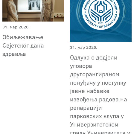
31. мар 2026.
Обиљежавање
Свјетског дана
31. мар 2026.
здравља
Одлука о додјели
уговора
другорангираном
понуђачу у поступку
јавне набавке
извођења радова на
репарацији
парковских клупа у
Универзитетском
граду Универзитета у