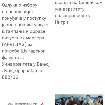
особља на Словачком
Одлука о избору
универзитету
најповољнијег
пољопривреде у
понуђача у поступку
Нитри
јавне набавке услуге
штампања и дораде
визуелних маркера
(APRILTAG) за
потребе Шумарског
факултета
Универзитета у Бањој
Луци, број набавке
882/26