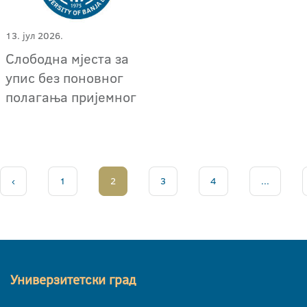
13. јул 2026.
Слободна мјеста за
упис без поновног
полагања пријемног
‹
1
2
3
4
...
Универзитетски град