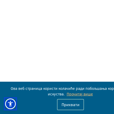
Ова веб страница користи колачиће ради побољшања ко
искуства.
Прочитај више
Прихвати