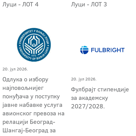
Луци - ЛОТ 4
Луци - ЛОТ 3
20. јул 2026.
Одлука о избору
20. јул 2026.
најповољнијег
Фулбрајт стипендије
понуђача у поступку
за академску
јавне набавке услуга
2027/2028.
авионског превоза на
релацији Београд-
Шангај-Београд за