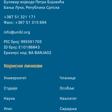
Булевар војводе Петра Бојовића
Бања Лука, Република Српска
+387 51 321 171
Факс: +387 51 315 694
info@unibl.org
PIC број: 995591705
ID број: E10186843
Еразмус код: BA BANJA02
Корисни линкови
Универзитет
Чланице
Студије
Особље
Наука
Квалитет
Упис
Сарадња