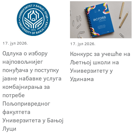
17. јул 2026.
17. јул 2026.
Одлука о избору
Конкурс за учешће на
најповољнијег
Љетњој школи на
понуђача у поступку
Универзитету у
јавне набавке услуга
Удинама
комбајнирања за
потребе
Пољопривредног
факултета
Универзитета у Бањој
Луци