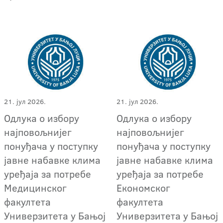
21. јул 2026.
21. јул 2026.
Одлука о избору
Одлука о избору
најповољнијег
најповољнијег
понуђача у поступку
понуђача у поступку
јавне набавке клима
јавне набавке клима
уређаја за потребе
уређаја за потребе
Медицинског
Економског
факултета
факултета
Универзитета у Бањој
Универзитета у Бањој