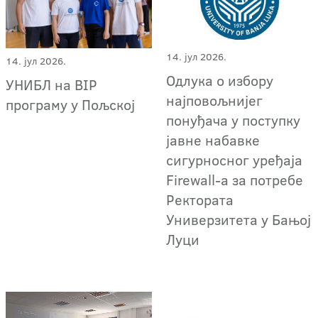
14. јул 2026.
14. јул 2026.
Oдлука о избору
УНИБЛ на BIP
најповољнијег
програму у Пољској
понуђача у поступку
јавне набавке
сигурносног уређаја
Firewall-a за потребе
Ректората
Универзитета у Бањој
Луци