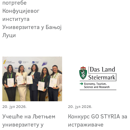
потртебе
Конфуцијевог
института
Универзитета у Бањој
Луци
20. јул 2026.
20. јул 2026.
Учешће на Љетњем
Конкурс GO STYRIA за
универзитету у
истраживаче