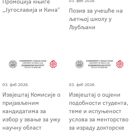
Промоција књиге
03. феб 2026.
„Југославија и Кинаˮ
Позив за учешће на
љетњој школу у
Љубљани
03. феб 2026.
03. феб 2026.
Извјештај Комисије о
Извјештај о оцјени
пријављеним
подобности студента,
кандидатима за
теме и испуњеност
избор у звање за ужу
услова за менторство
научну област
за израду докторске