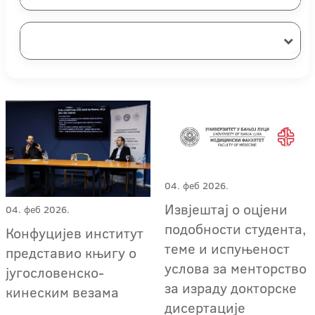
04. феб 2026.
Извјештај о оцјени
04. феб 2026.
подобности студента,
Конфуцијев институт
теме и испуњеност
представио књигу о
услова за менторство
југословенско-
за израду докторске
кинеским везама
дисертације