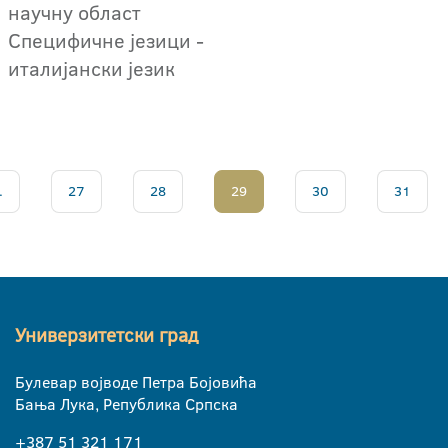
научну област
Специфичне језици -
италијански језик
.
27
28
29
30
31
Универзитетски град
Булевар војводе Петра Бојовића
Бања Лука, Република Српска
+387 51 321 171