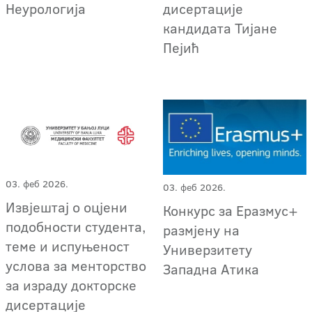
Неурологија
дисертације
кандидата Тијане
Пејић
03. феб 2026.
03. феб 2026.
Извјештај о оцјени
Конкурс за Еразмус+
подобности студента,
размјену на
теме и испуњеност
Универзитету
услова за менторство
Западна Атика
за израду докторске
дисертације