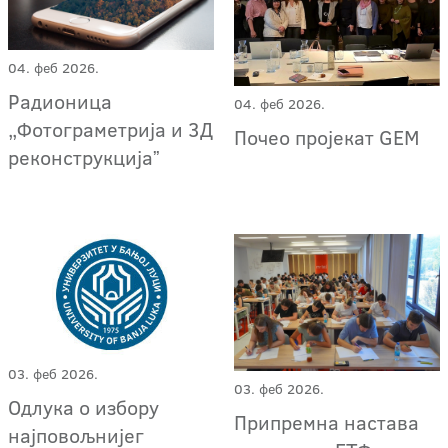
04. феб 2026.
Радионица
04. феб 2026.
„Фотограметрија и 3Д
Почео пројекат GEM
реконструкцијаˮ
03. феб 2026.
03. феб 2026.
Одлука о избору
Припремна настава
најповољнијег