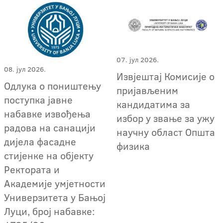
07. јул 2026.
08. јул 2026.
Извјештај Комисије о
Одлука о поништењу
пријављеним
поступка јавне
кандидатима за
набавке извођења
избор у звање за ужу
радова на санацији
научну област Општа
дијела фасадне
физика
стијенке на објекту
Ректората и
Академије умјетности
Универзитета у Бањој
Луци, број набавке: