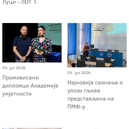
Луци - ЛОТ 1.
03. јул 2026.
03. јул 2026.
Промовисани
Најновија сазнања о
дипломци Академије
улози гљива
умјетности
представљена на
ПМФ-у