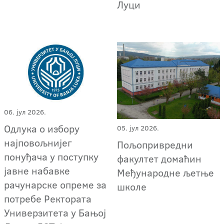
Луци
06. јул 2026.
Oдлука о избору
05. јул 2026.
најповољнијег
Пољопривредни
понуђача у поступку
факултет домаћин
јавне набавке
Међународне љетње
рачунарске опреме за
школе
потребе Ректората
Универзитета у Бањој