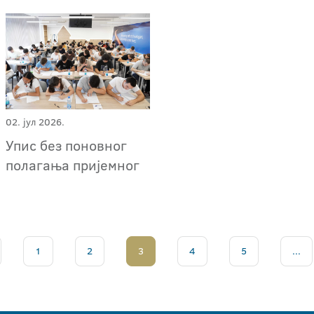
02. јул 2026.
Упис без поновног
полагања пријемног
1
2
3
4
5
...