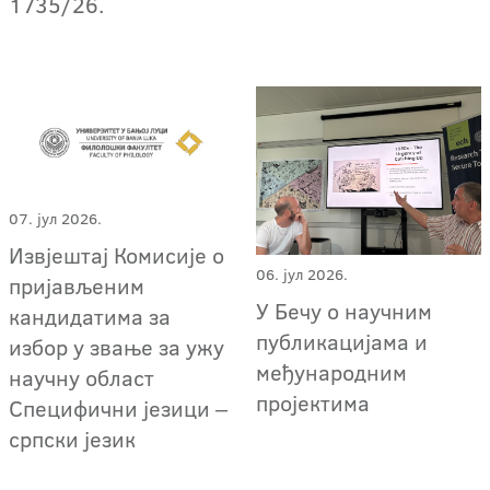
1735/26.
07. јул 2026.
Извјештај Комисије о
06. јул 2026.
пријављеним
У Бечу о научним
кандидатима за
публикацијама и
избор у звање за ужу
међународним
научну област
пројектима
Специфични језици ‒
српски језик