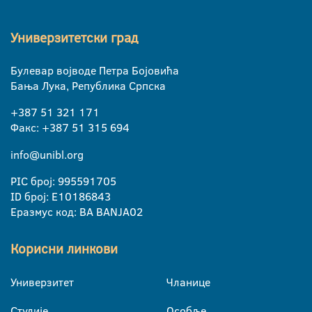
Универзитетски град
Булевар војводе Петра Бојовића
Бања Лука, Република Српска
+387 51 321 171
Факс: +387 51 315 694
info@unibl.org
PIC број: 995591705
ID број: E10186843
Еразмус код: BA BANJA02
Корисни линкови
Универзитет
Чланице
Студије
Особље