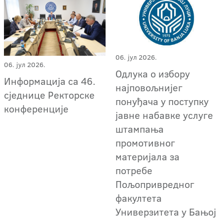
06. јул 2026.
06. јул 2026.
Oдлука о избору
Информација са 46.
најповољнијег
сједнице Ректорске
понуђача у поступку
конференције
јавне набавке услуге
штампања
промотивног
материјала за
потребе
Пољопривредног
факултета
Универзитета у Бањој