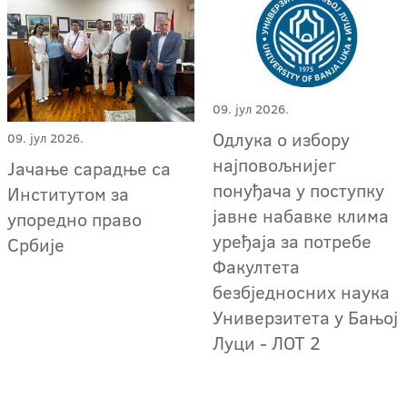
09. јул 2026.
Одлука о избору
09. јул 2026.
најповољнијег
Јачање сарадње са
понуђача у поступку
Институтом за
јавне набавке клима
упоредно право
уређаја за потребе
Србије
Факултета
безбједносних наука
Универзитета у Бањој
Луци - ЛОТ 2