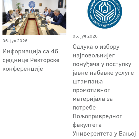
06. јул 2026.
06. јул 2026.
Oдлука о избору
Информација са 46.
најповољнијег
сједнице Ректорске
понуђача у поступку
конференције
јавне набавке услуге
штампања
промотивног
материјала за
потребе
Пољопривредног
факултета
Универзитета у Бањој