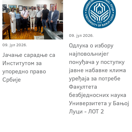
09. јул 2026.
Одлука о избору
09. јул 2026.
најповољнијег
Јачање сарадње са
понуђача у поступку
Институтом за
јавне набавке клима
упоредно право
уређаја за потребе
Србије
Факултета
безбједносних наука
Универзитета у Бањој
Луци - ЛОТ 2