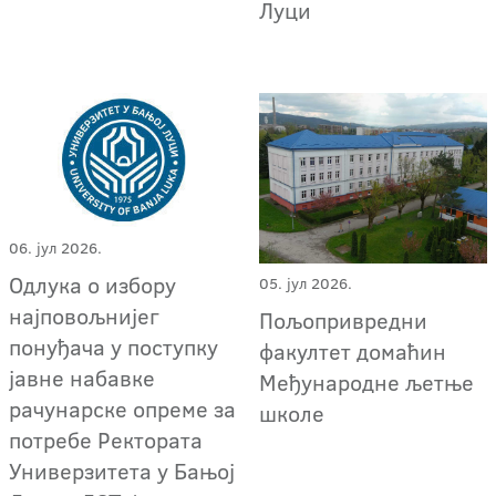
Луци
06. јул 2026.
Oдлука о избору
05. јул 2026.
најповољнијег
Пољопривредни
понуђача у поступку
факултет домаћин
јавне набавке
Међународне љетње
рачунарске опреме за
школе
потребе Ректората
Универзитета у Бањој