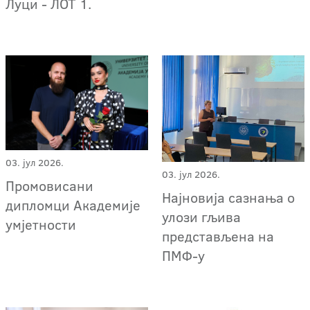
Луци - ЛОТ 1.
03. јул 2026.
03. јул 2026.
Промовисани
Најновија сазнања о
дипломци Академије
улози гљива
умјетности
представљена на
ПМФ-у