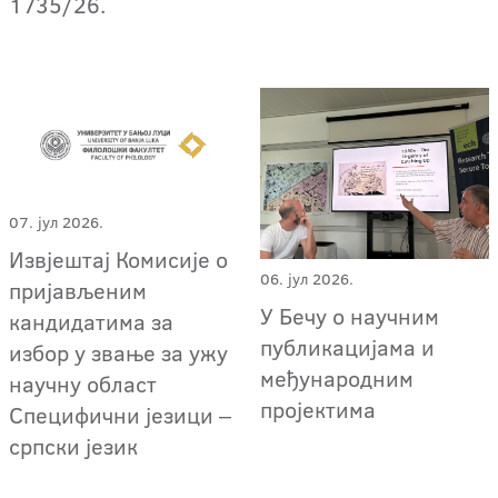
1735/26.
07. јул 2026.
Извјештај Комисије о
06. јул 2026.
пријављеним
У Бечу о научним
кандидатима за
публикацијама и
избор у звање за ужу
међународним
научну област
пројектима
Специфични језици ‒
српски језик