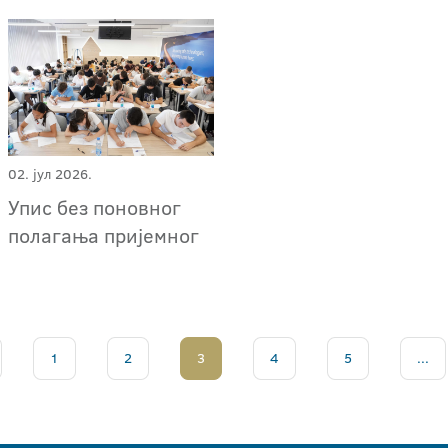
02. јул 2026.
Упис без поновног
полагања пријемног
1
2
3
4
5
...