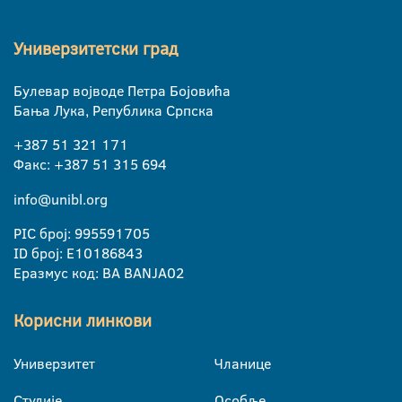
Универзитетски град
Булевар војводе Петра Бојовића
Бања Лука, Република Српска
+387 51 321 171
Факс: +387 51 315 694
info@unibl.org
PIC број: 995591705
ID број: E10186843
Еразмус код: BA BANJA02
Корисни линкови
Универзитет
Чланице
Студије
Особље