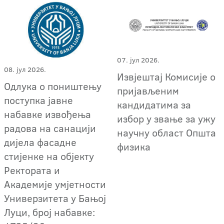
07. јул 2026.
08. јул 2026.
Извјештај Комисије о
Одлука о поништењу
пријављеним
поступка јавне
кандидатима за
набавке извођења
избор у звање за ужу
радова на санацији
научну област Општа
дијела фасадне
физика
стијенке на објекту
Ректората и
Академије умјетности
Универзитета у Бањој
Луци, број набавке: