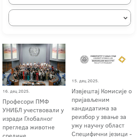
15. дец 2025.
Извјештај Комисије о
16. дец 2025.
пријављеним
Професори ПМФ
кандидатима за
УНИБЛ учествовали у
реизбор у звање за
изради Глобалног
ужу научну област
прегледа животне
Специфични језици -
средине