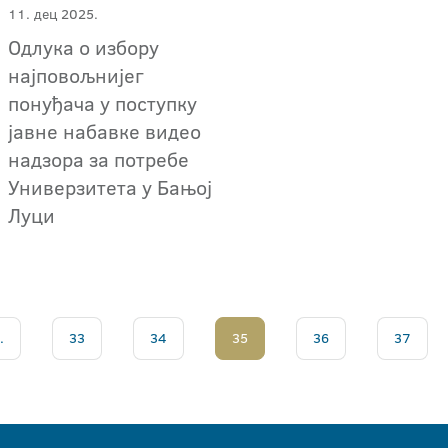
11. дец 2025.
Одлука о избору
најповољнијег
понуђача у поступку
јавне набавке видео
надзора за потребе
Универзитета у Бањој
Луци
.
33
34
35
36
37