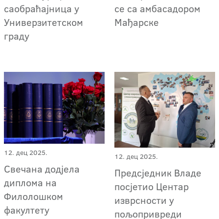
саобраћајница у
се са амбасадором
Универзитетском
Мађарске
граду
12. дец 2025.
12. дец 2025.
Свечана додјела
Предсједник Владе
диплома на
посјетио Центар
Филолошком
изврсности у
факултету
пољопривреди