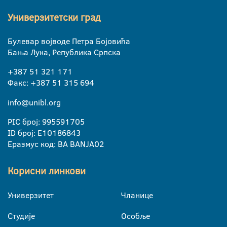
Универзитетски град
Булевар војводе Петра Бојовића
Бања Лука, Република Српска
+387 51 321 171
Факс: +387 51 315 694
info@unibl.org
PIC број: 995591705
ID број: E10186843
Еразмус код: BA BANJA02
Корисни линкови
Универзитет
Чланице
Студије
Особље