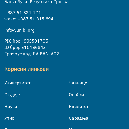
Бања Лука, Република Српска
+387 51 321 171
Факс: +387 51 315 694
info@unibl.org
PIC број: 995591705
ID број: E10186843
Еразмус код: BA BANJA02
Корисни линкови
Универзитет
Чланице
Студије
Особље
Наука
Квалитет
Упис
Сарадња