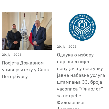
29. јун 2026.
Одлука о избору
29. јун 2026.
најповољнијег
Посјета Државном
понуђача у поступку
универзитету у Санкт
јавне набавке услуга
Петербургу
штампања 33. броја
часописа “Филолог”
за потребе
Филолошког