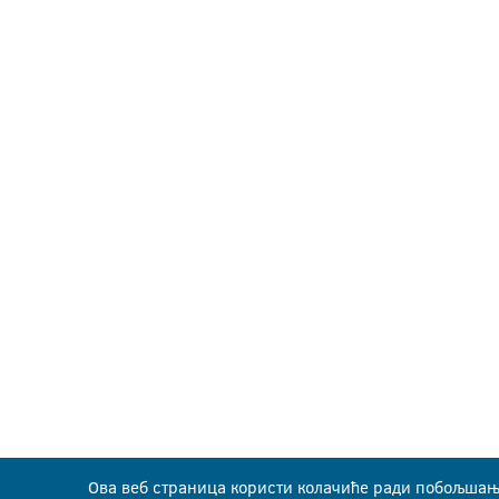
Ова веб страница користи колачиће ради побољшањ