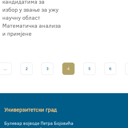
кандидатима за
избор у звање за ужу
научну област
Математичка анализа
и примјене
...
2
3
4
5
6
Универзитетски град
Булевар војводе Петра Бојовића