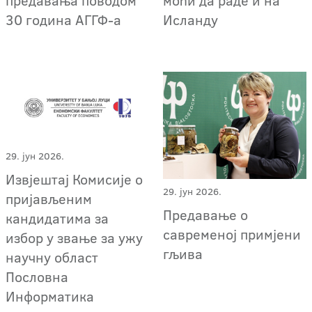
предавања поводом
моћи да раде и на
30 година АГГФ-а
Исланду
29. јун 2026.
Извјештај Комисије о
29. јун 2026.
пријављеним
Предавање о
кандидатима за
савременој примјени
избор у звање за ужу
гљива
научну област
Пословна
Информатика