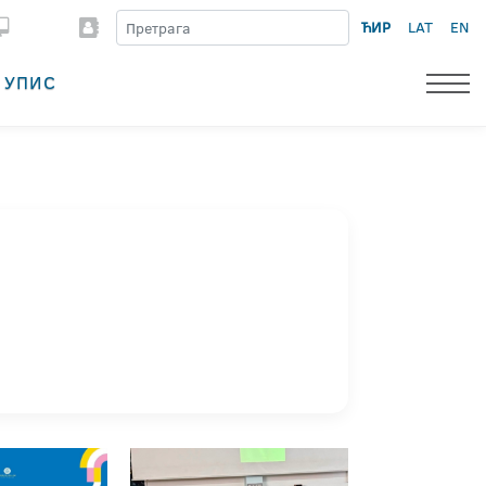
ЋИР
LAT
EN
УПИС