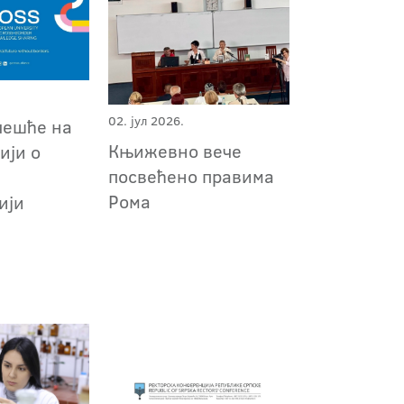
02. јул 2026.
чешће на
Књижевно вече
ији о
посвећено правима
ј
Рома
ији