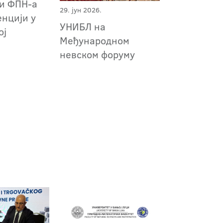
и ФПН-а
29. јун 2026.
енцији у
УНИБЛ на
ој
Међународном
невском форуму