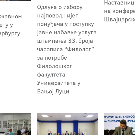
Наставниц
Одлука о избору
на конфер
најповољнијег
ржавном
Швајцарск
понуђача у поступку
ету у
јавне набавке услуга
ербургу
штампања 33. броја
часописа “Филолог”
за потребе
Филолошког
факултета
Универзитета у
Бањој Луци