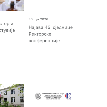
30. јун 2026.
стер и
Најава 46. сједнице
студије
Ректорске
конференције