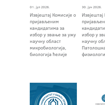
01. јул 2026.
30. јун 2026.
Извјештај Комисије о
Извјештај 
пријављеним
пријавље
кандидатима за
кандидати
избор у звање за ужу
избор у зв
научну област
научну об
микробиологија,
Патолошк
биологија ћелије
физиологи