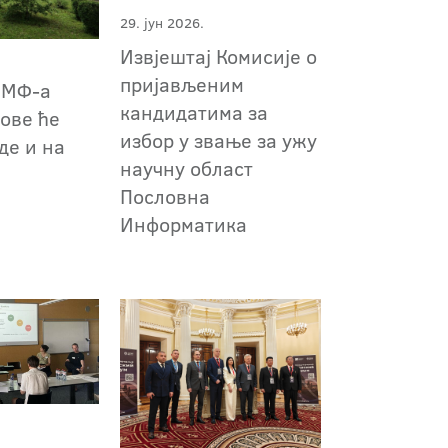
29. јун 2026.
Извјештај Комисије о
пријављеним
ПМФ-а
кандидатима за
ове ће
избор у звање за ужу
де и на
научну област
Пословна
Информатика