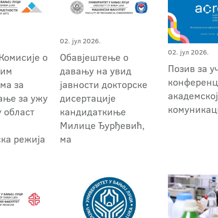
02. јул 2026.
02. јул 2026.
Комисије о
Обавјештење о
Позив за у
ним
давању на увид
конференц
ма за
јавности докторске
академско
ање за ужу
дисертације
комуникац
у област
кандидаткиње
и
Милице Ђурђевић,
ска режија
ма