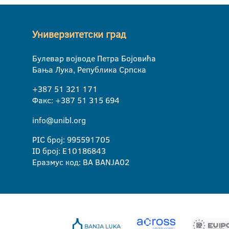
Универзитетски град
Булевар војводе Петра Бојовића
Бања Лука, Република Српска
+387 51 321 171
Факс: +387 51 315 694
info@unibl.org
PIC број: 995591705
ID број: E10186843
Еразмус код: BA BANJA02