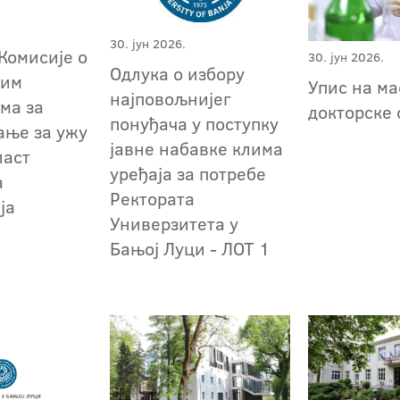
30. јун 2026.
Комисије о
30. јун 2026.
Одлука о избору
ним
Упис на ма
најповољнијег
ма за
докторске 
понуђача у поступку
ање за ужу
јавне набавке клима
ласт
уређаја за потребе
а
Ректората
ја
Универзитета у
Бањој Луци - ЛОТ 1