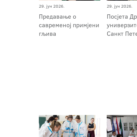
29. јун 2026.
29. јун 2026.
Предавање о
Посјета Д
савременој примјени
универзит
гљива
Санкт Пет