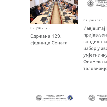
02. јул 2026.
Извјештај 
02. јул 2026.
пријавље
Одржана 129.
кандидати
сједница Сената
избор у зв
умјетничк
Филмска 
телевизиј