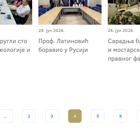
29. јун 2026.
26. јун 2026.
ругли сто
Проф. Латиновић
Сарадња б
геологије и
боравио у Русији
и мостарск
правног ф
...
2
3
4
5
6