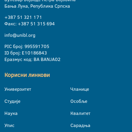
Бања Лука, Република Српска
+387 51 321 171
Факс: +387 51 315 694
info@unibl.org
PIC број: 995591705
ID број: E10186843
Еразмус код: BA BANJA02
Корисни линкови
Универзитет
Чланице
Студије
Особље
Наука
Квалитет
Упис
Сарадња