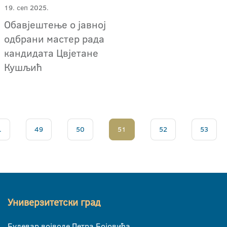
19. сеп 2025.
Обавјештење о јавној
одбрани мастер рада
кандидата Цвјетане
Кушљић
.
49
50
51
52
53
Универзитетски град
Булевар војводе Петра Бојовића