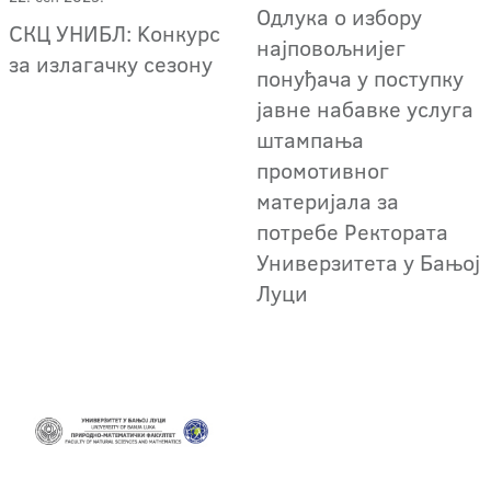
Одлука о избору
СКЦ УНИБЛ: Kонкурс
најповољнијег
за излагачку сезону
понуђача у поступку
јавне набавке услуга
штампања
промотивног
материјала за
потребе Ректората
Универзитета у Бањој
Луци