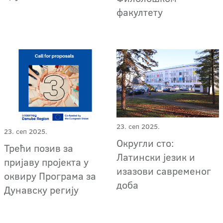
факултету
23. сеп 2025.
23. сеп 2025.
Округли сто:
Трећи позив за
Латински језик и
пријаву пројекта у
изазови савременог
оквиру Програма за
доба
Дунавску регију