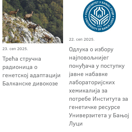
22. сеп 2025.
Одлука о избору
23. сеп 2025.
најповољнијег
Трећа стручна
понуђача у поступку
радионица о
јавне набавке
генетској адаптацији
лабораторијских
Балканске дивокозе
хемикалија за
потребе Института за
генетичке ресурсе
Универзитета у Бањој
Луци