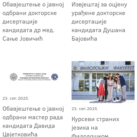
Обавјештење о јавној
Извјештај за оцјену
одбрани докторске
урађене докторске
дисертације
дисертације
кандидата др мед.
кандидата Душана
Сање Јовичић
Бајовића
23. сеп 2025.
Обавјештење о јавној
23. сеп 2025.
одбрани мастер рада
Курсеви страних
кандидата Давида
језика на
Цвјетковића
Филолошком