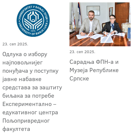
23. сеп 2025.
23. сеп 2025.
Одлука о избору
Сарадња ФПН-а и
најповољнијег
Музеја Републике
понуђача у поступку
Српске
јавне набавке
средстава за заштиту
биљака за потребе
Експериментално –
едукативног центра
Пољопривредног
факултета