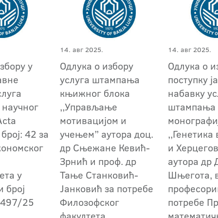
14. авг 2025.
14. авг 2025.
збору у
Одлука о избору
Одлука о и
авне
услуга штампања
поступку ј
слуга
књижног блока
набавку ус
 научног
,,Управљање
штампања 
Acta
мотивацијом и
монографи
број: 42 за
учењем” аутора доц.
,,Генетика
кономског
др Сњежане Кевић-
и Херцегов
Зрнић и проф. др
аутора др 
ета у
Тање Станковић-
Шњегота, 
и број
Јанковић за потребе
професори
1497/25
Филозофског
потребе П
факултета
математич