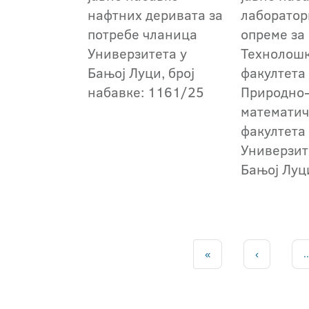
нафтних деривата за
лаборатор
потребе чланица
опреме за
Универзитета у
Технолош
Бањој Луци, број
факултета
набавке: 1161/25
Природно
математич
факултета
Универзит
Бањој Луц
«
‹
..