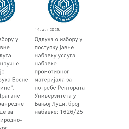
14. авг 2025.
збору у
Одлука о избору у
авне
поступку јавне
луга
набавку услуга
научне
набавке
је
промотивног
 вука Босне
материјала за
ине”,
потребе Ректората
Драгане
Универзитета у
ванредне
Бањој Луци, број
це за
набавке: 1626/25
риродно-
ког