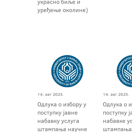
украсно биље и
уређење околине)
14. авг 2025.
14. авг 2025.
Одлука о избору у
Одлука о и
поступку јавне
поступку ј
набавку услуга
набавке у
штампања научне
штампања