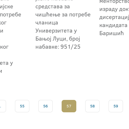
менторство
ијске
средстава за
израду док
 потребе
чишћење за потребе
дисертаци
ког
чланица
кандидата
 и
Универзитета у
Баришић
-
Бањој Луци, број
ког
набавке: 951/25
ета у
и
.
55
56
57
58
59