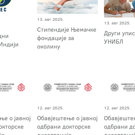
13. авг 2025.
13. авг 2025.
Стипендије Њемачке
Други упис
дни
фондације за
УНИБЛ
 Индији
околину
12. авг 2025.
12. авг 2025.
ње о јавној
Обавјештење о јавној
Обавјештењ
окторске
одбрани докторске
одбрани д
је
дисертације
дисертаци