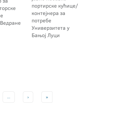
 за
портирске кућице/
торске
контејнера за
је
потребе
 Ведране
Универзитета у
Бањој Луци
...
›
»