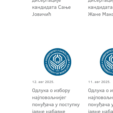
кандидата Сање
кандидата
Јовичић
Жане Мак
12. авг 2025.
11. авг 2025.
Одлука о избору
Одлука о 
најповољнијег
најповољн
понуђача у поступку
понуђача 
јавне набавке
јавне наб