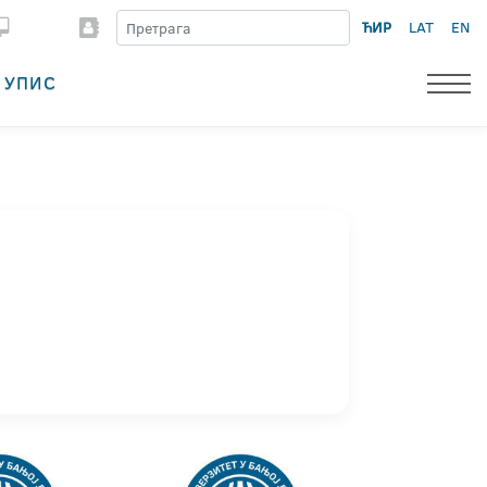
ЋИР
LAT
EN
УПИС