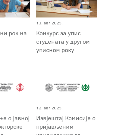
13. авг 2025.
ни рок на
Конкурс за упис
студената у другом
уписном року
12. авг 2025.
е о јавној
Извјештај Комисије о
окторске
пријављеним
је
кандидатима за