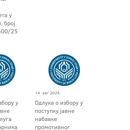
ета у
, број
600/25
14. авг 2025.
збору у
Одлука о избору у
авне
поступку јавне
луга
набавке
орника
промотивног