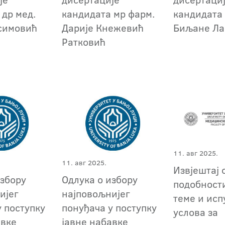
 др мед.
кандидата мр фарм.
кандидата
симовић
Дарије Кнежевић
Биљане Ла
Ратковић
11. авг 2025.
11. авг 2025.
Извјештај 
избору
Одлука о избору
подобности
ијег
најповољнијег
теме и ис
у поступку
понуђача у поступку
услова за
авке
јавне набавке