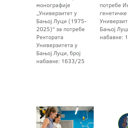
монографије
потребе И
„Универзитет у
генетичке
Бањој Луци (1975-
Универзит
2025)“ за потребе
Бањој Луци
Ректората
набавке: 
Универзитета у
Бањој Луци, број
набавке: 1633/25