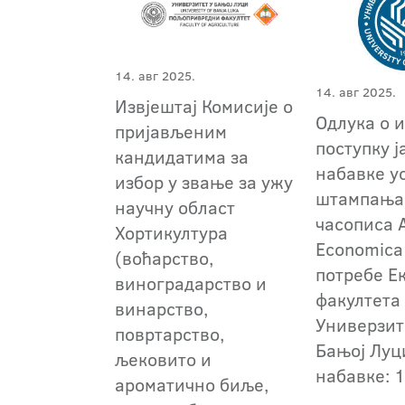
14. авг 2025.
14. авг 2025.
Извјештај Комисије о
Одлука о и
пријављеним
поступку ј
кандидатима за
набавке у
избор у звање за ужу
штампања
научну област
часописа 
Хортикултура
Economica 
(воћарство,
потребе Е
виноградарство и
факултета
винарство,
Универзит
повртарство,
Бањој Луц
љековито и
набавке: 
ароматично биље,