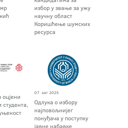
 мр
избор у звање за ужу
кић
научну област
Коришћење шумских
ресурса
07. авг 2025.
о оцјени
Одлука о избору
 студента,
најповољнијег
пуњеност
понуђача у поступку
јавне набавке