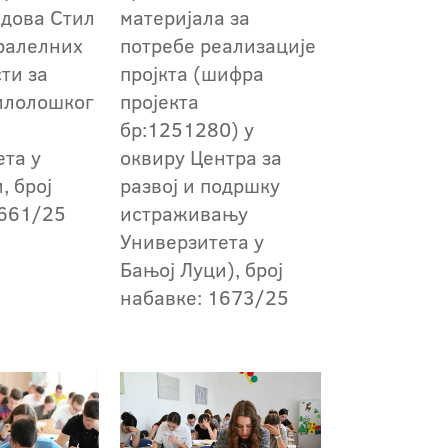
адова Стил
материјала за
аралелних
потребе реализације
ти за
пројкта (шифра
илолошког
пројекта
бр:1251280) у
ета у
оквиру Центра за
, број
развој и подршку
1661/25
истраживању
Универзитета у
Бањој Луци), број
набавке: 1673/25