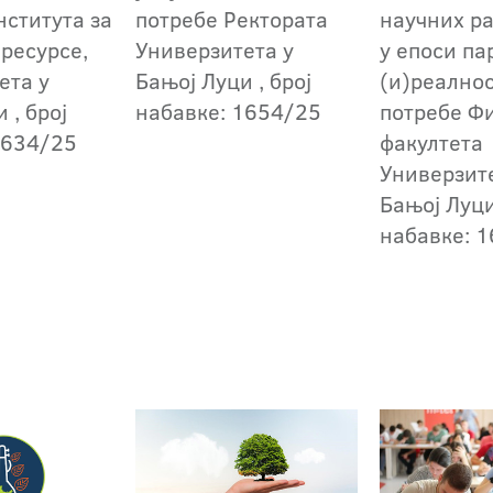
нститута за
потребе Ректората
научних р
 ресурсе,
Универзитета у
у епоси п
ета у
Бањој Луци , број
(и)реалнос
 , број
набавке: 1654/25
потребе Ф
1634/25
факултета
Универзит
Бањој Луци
набавке: 