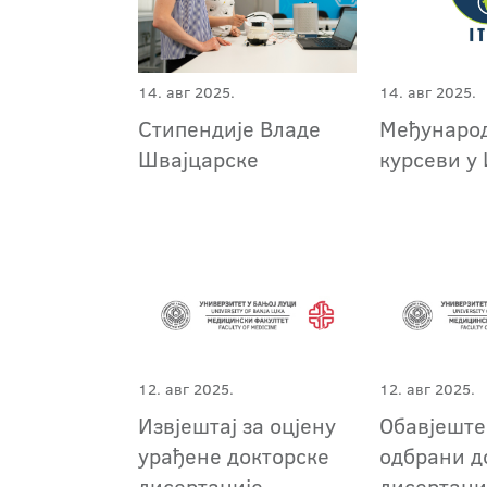
14. авг 2025.
14. авг 2025.
Стипендије Владе
Међунаро
Швајцарске
курсеви у
12. авг 2025.
12. авг 2025.
Извјештај за оцјену
Обавјеште
урађене докторске
одбрани д
дисертације
дисертаци