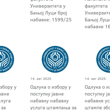
Универзитета у
факултета
Бањој Луци број
Универзит
набавке: 1599/25
Бањој Луци
набавке 1
14. авг 2025.
14. авг 2025.
збору у
Одлука о избору у
Одлука о и
авне
поступку јавне
поступку ј
слуга
набавку набавку
набавке ус
 за
услуга штампања за
штампе зб