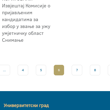
Извјештај Комисије о
пријављеним
кандидатима за
избор у звање за ужу
умјетничку област
Снимање
...
4
5
6
7
8
Универзитетски град