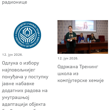
радионице
12. јун 2026.
12. јун 2026.
Oдлука о избору
Одржана Тренинг
најповољнијег
школа из
понуђача у поступку
компјутерске хемије
јавне набавке
додатних радова на
унутрашњој
адаптацији објекта