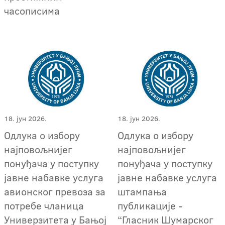
часописима
18. јун 2026.
18. јун 2026.
Oдлука о избору
Oдлука о избору
најповољнијег
најповољнијег
понуђача у поступку
понуђача у поступку
јавне набавке услуга
јавне набавке услуга
авионског превоза за
штампања
потребе чланица
публикације -
Универзитета у Бањој
“Гласник Шумарског