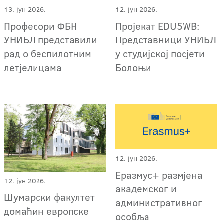
13. јун 2026.
12. јун 2026.
Професори ФБН
Пројекат EDU5WB:
УНИБЛ представили
Представници УНИБЛ
рад о беспилотним
у студијској посјети
летјелицама
Болоњи
12. јун 2026.
Еразмус+ размјена
12. јун 2026.
академског и
Шумарски факултет
административног
домаћин европске
особља