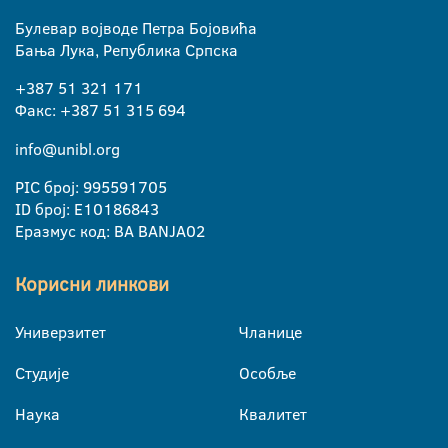
Булевар војводе Петра Бојовића
Бања Лука, Република Српска
+387 51 321 171
Факс: +387 51 315 694
info@unibl.org
PIC број: 995591705
ID број: E10186843
Еразмус код: BA BANJA02
Корисни линкови
Универзитет
Чланице
Студије
Особље
Наука
Квалитет