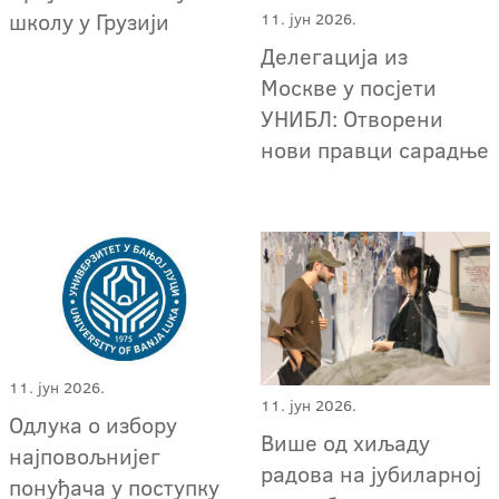
школу у Грузији
11. јун 2026.
Делегација из
Москве у посјети
УНИБЛ: Отворени
нови правци сарадње
11. јун 2026.
11. јун 2026.
Одлука о избору
Више од хиљаду
најповољнијег
радова на јубиларној
понуђача у поступку