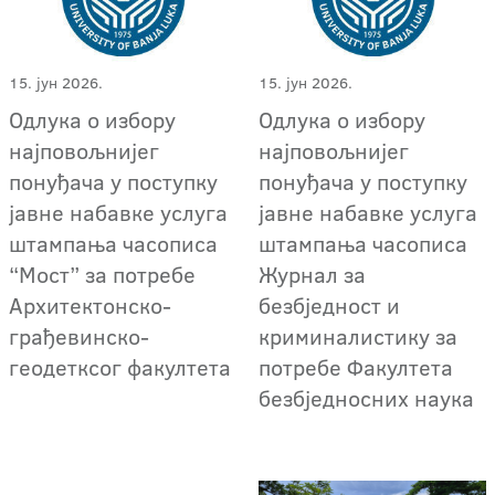
15. јун 2026.
15. јун 2026.
Oдлука о избору
Oдлука о избору
најповољнијег
најповољнијег
понуђача у поступку
понуђача у поступку
јавне набавке услуга
јавне набавке услуга
штампања часописа
штампања часописа
“Мост” за потребе
Журнал за
Архитектонско-
безбједност и
грађевинско-
криминалистику за
геодетксог факултета
потребе Факултета
безбједносних наука