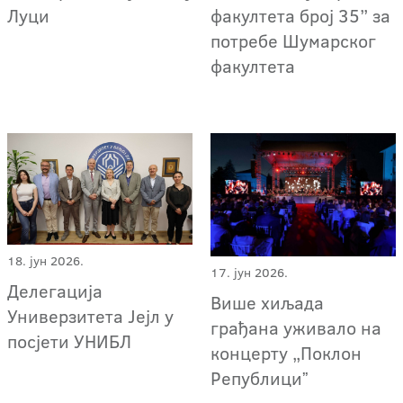
Луци
факултета број 35” за
потребе Шумарског
факултета
18. јун 2026.
17. јун 2026.
Делегација
Више хиљада
Универзитета Јејл у
грађана уживало на
посјети УНИБЛ
концерту „Поклон
Републициˮ