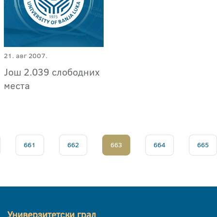
21. авг 2007.
Још 2.039 слободних
места
661
662
663
664
665
Универзитетски град