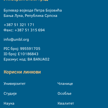
Булевар војводе Петра Бојовића
Бања Лука, Република Српска
+387 51 321 171
Факс: +387 51 315 694
info@unibl.org
PIC број: 995591705
ID број: E10186843
Еразмус код: BA BANJA02
Корисни линкови
Универзитет
Чланице
Студије
Особље
Наука
Квалитет