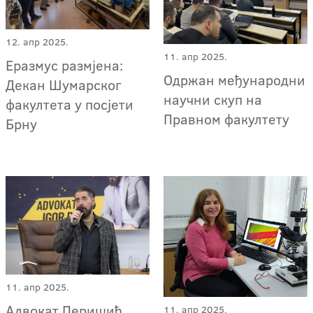
12. апр 2025.
11. апр 2025.
Еразмус размјена:
Одржан међународни
Декан Шумарског
научни скуп на
факултета у посјети
Правном факултету
Брну
11. апр 2025.
Адвокат Перишић
11. апр 2025.