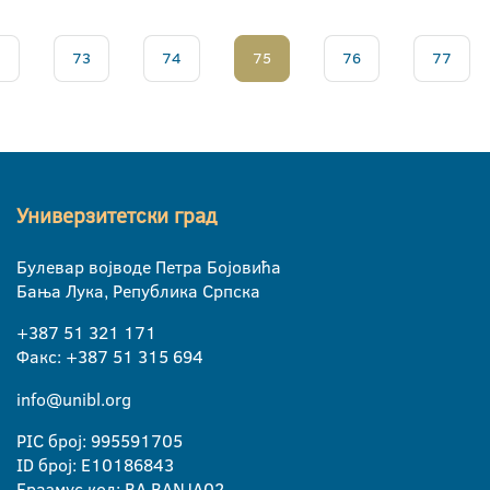
.
73
74
75
76
77
Универзитетски град
Булевар војводе Петра Бојовића
Бања Лука, Република Српска
+387 51 321 171
Факс: +387 51 315 694
info@unibl.org
PIC број: 995591705
ID број: E10186843
Еразмус код: BA BANJA02