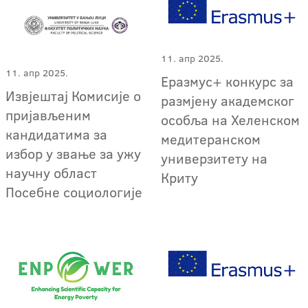
11. апр 2025.
11. апр 2025.
Еразмус+ конкурс за
Извјештај Комисије о
размјену академског
пријављеним
особља на Хеленском
кандидатима за
медитеранском
избор у звање за ужу
универзитету на
научну област
Криту
Посебне социологије