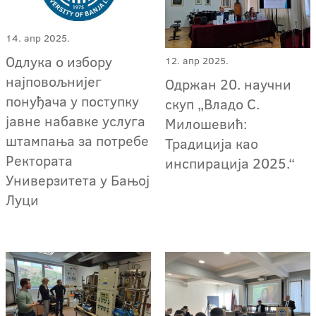
14. апр 2025.
Oдлука о избору
12. апр 2025.
најповољнијег
Одржан 20. научни
понуђача у поступку
скуп „Владо С.
јавне набавке услугa
Милошевић:
штампања за потребе
Традиција као
Ректората
инспирација 2025.“
Универзитета у Бањој
Луци