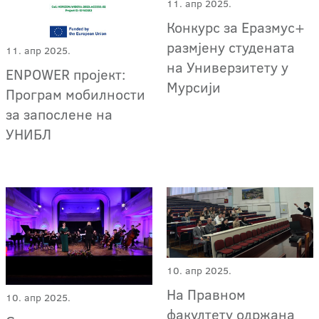
11. апр 2025.
Конкурс за Еразмус+
размјену студената
11. апр 2025.
на Универзитету у
ENPOWER пројект:
Мурсији
Програм мобилности
за запослене на
УНИБЛ
10. апр 2025.
На Правном
10. апр 2025.
факултету одржана