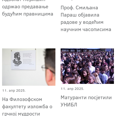
одржао предавање
Проф. Смиљана
будућим правницима
Параш објавила
радове у водећим
научним часописима
11. апр 2025.
11. апр 2025.
Матуранти посјетили
На Филозофском
УНИБЛ
факултету изложба о
грчкој мудрости