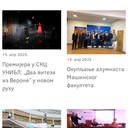
15. апр 2025.
15. апр 2025.
Премијера у СКЦ
Окупљање алумниста
УНИБЛ: „Два витеза
Машинског
из Веронеˮ у новом
факултета
руху