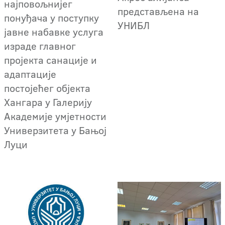
најповољнијег
представљена на
понуђача у поступку
УНИБЛ
јавне набавке услуга
израде главног
пројекта санације и
адаптације
постојећег објекта
Хангара у Галерију
Академије умјетности
Универзитета у Бањој
Луци