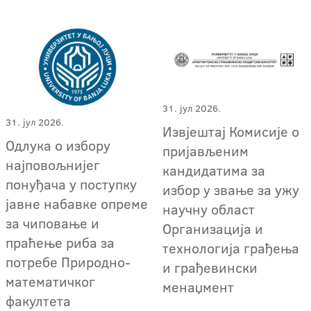
31. јул 2026.
31. јул 2026.
Извјештај Комисије о
Одлука о избору
пријављеним
најповољнијег
кандидатима за
понуђача у поступку
избор у звање за ужу
јавне набавке опреме
научну област
за чиповање и
Организација и
праћење риба за
технологија грађења
потребе Природно-
и грађевински
математичког
менаџмент
факултета