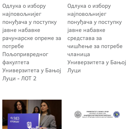
Oдлука о избору
Oдлука о избору
најповољнијег
најповољнијег
понуђача у поступку
понуђача у поступку
јавне набавке
јавне набавке
рачунарске опреме за
средстава за
потребе
чишћење за потребе
Пољопривредног
чланица
факултета
Универзитета у Бањој
Универзитета у Бањој
Луци
Луци - ЛОТ 2