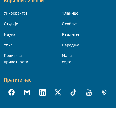
Корисни линкови
Универзитет
Чланице
Студије
Особље
Наука
Квалитет
Упис
Сарадња
Политика
Мапа
приватности
сајта
Пратите нас