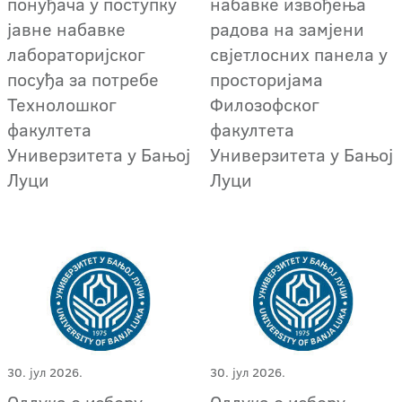
понуђача у поступку
набавке извођења
јавне набавке
радова на замјени
лабораторијског
свјетлосних панела у
посуђа за потребе
просторијама
Технолошког
Филозофског
факултета
факултета
Универзитета у Бањој
Универзитета у Бањој
Луци
Луци
30. јул 2026.
30. јул 2026.
Одлука о избору
Одлука о избору