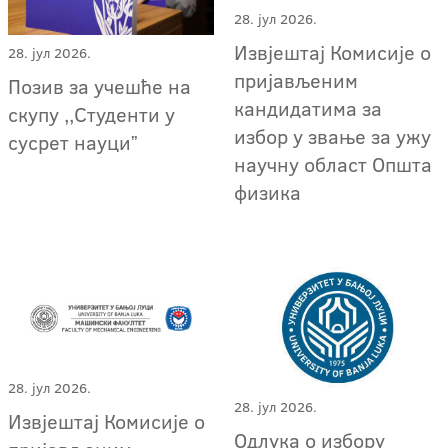
28. јул 2026.
Извјештај Комисије о
28. јул 2026.
пријављеним
Позив за учешће на
кандидатима за
скупу ,,Студенти у
избор у звање за ужу
сусрет науциˮ
научну област Општа
физика
28. јул 2026.
28. јул 2026.
Извјештај Комисије о
Одлука о избору