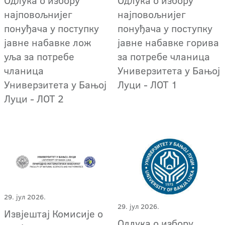
најповољнијег
најповољнијег
понуђача у поступку
понуђача у поступку
јавне набавке лож
јавне набавке горива
уља за потребе
за потребе чланица
чланица
Универзитета у Бањој
Универзитета у Бањој
Луци - ЛОТ 1
Луци - ЛОТ 2
29. јул 2026.
29. јул 2026.
Извјештај Комисије о
Oдлука о избору