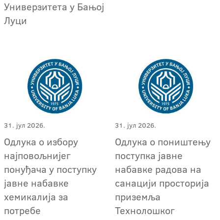
Универзитета у Бањој
Луци
31. јул 2026.
31. јул 2026.
Одлука о избору
Одлука о поништењу
најповољнијег
поступка јавне
понуђача у поступку
набавке радова на
јавне набавке
санацији просторија
хемикалија за
приземља
потребе
Технолошког