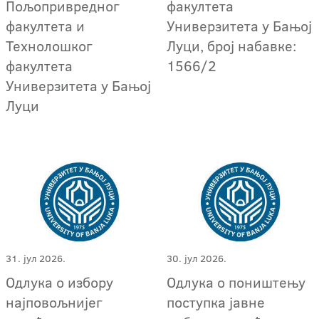
Пољопривредног
факултета
факултета и
Универзитета у Бањој
Технолошког
Луци, број набавке:
факултета
1566/2
Универзитета у Бањој
Луци
31. јул 2026.
30. јул 2026.
Одлука о избору
Одлука о поништењу
најповољнијег
поступкa јавне