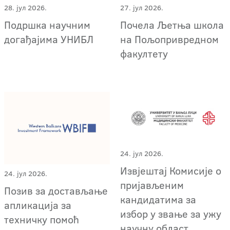
28. јул 2026.
27. јул 2026.
Подршка научним
Почела Љетња школа
догађајима УНИБЛ
на Пољопривредном
факултету
24. јул 2026.
Извјештај Комисије о
24. јул 2026.
пријављеним
Позив за достављање
кандидатима за
апликација за
избор у звање за ужу
техничку помоћ
научну област