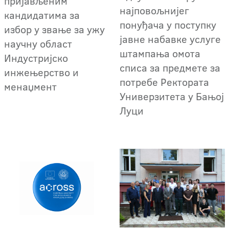
пријављеним
најповољнијег
кандидатима за
понуђача у поступку
избор у звање за ужу
јавне набавке услуге
научну област
штампања омота
Индустријско
списа за предмете за
инжењерство и
потребе Ректората
менаџмент
Универзитета у Бањој
Луци