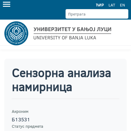
ЋИР
LAT
EN
Сензорна анализа
намирница
Акроним
Б13531
Статус предмета