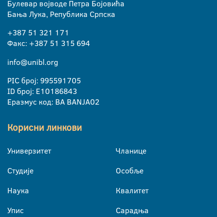
Булевар војводе Петра Бојовића
Бања Лука, Република Српска
+387 51 321 171
Факс: +387 51 315 694
info@unibl.org
PIC број: 995591705
ID број: E10186843
Еразмус код: BA BANJA02
Корисни линкови
Универзитет
Чланице
Студије
Особље
Наука
Квалитет
Упис
Сарадња