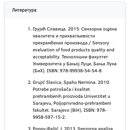
Литература
Грујић Славица. 2015. Сензорна оцјена
квалитета и прихватљивости
прехрамбених производа./ Sensory
evaluation of food products quality and
acceptability. Технолошки факултет
Универзитета у Бањој Луци, Бања Лука
(БиХ). ISBN: 978-99938-54-54-8
Grujić Slavica, Spaho Nermina. 2010.
Potrebe potrošača i kvalitet
prehrambenih proizvoda.Univerzitet u
Sarajevu, Poljoprivredno-prehrambeni
fakultet. Sarajevo (BiH). ISBN: 978-
9958-597-15-2.
Popov-Raljić J. 2013. Senzorna analiza