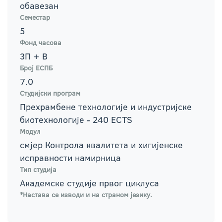
обавезан
Семестар
5
Фонд часова
3П + В
Број ЕСПБ
7.0
Студијски програм
Прехрамбене технологије и индустријске
биотехнологије - 240 ECTS
Модул
смјер Контрола квалитета и хигијенске
исправности намирница
Тип студија
Академске студије првог циклуса
*Настава се изводи и на страном језику.