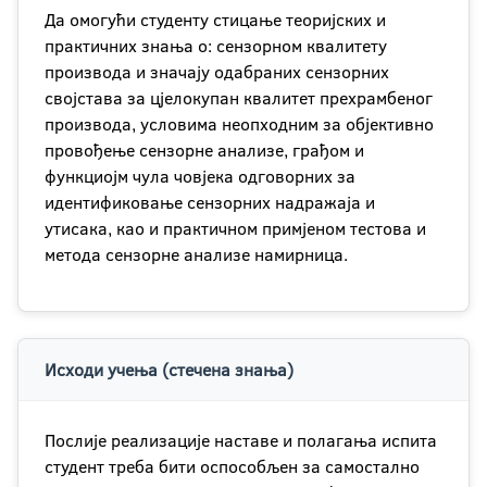
Да омогући студенту стицање теоријских и
практичних знања о: сензорном квалитету
производа и значају одабраних сензорних
својстава за цјелокупан квалитет прехрамбеног
производа, условима неопходним за објективно
провођење сензорне анализе, грађом и
функциојм чула човјека одговорних за
идентификовање сензорних надражаја и
утисака, као и практичном примјеном тестова и
метода сензорне анализе намирница.
Исходи учења (стечена знања)
Послије реализације наставе и полагања испита
студент треба бити оспособљен за самостално