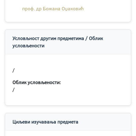
проф. др Божана Оџаковић
Условљност другим предметима / Облик
условљености
/
Облик условљености:
/
Циљеви изучавања предмета