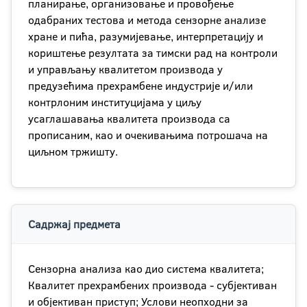
планирање, организовање и провођење
одабраних тестова и метода сензорне анализе
хране и пића, разумијевање, интерпретацију и
кориштење резултата за тимски рад на контроли
и управљању квалитетом производа у
предузећима прехрамбене индустрије и/или
контрлоним институцијама у циљу
усаглашавања квалитета производа са
прописаним, као и очекивањима потрошача на
циљном тржишту.
Садржај предмета
Сензорна анализа као дио система квалитета;
Квалитет прехрамбених производа - субјективан
и објективан приступ; Услови неопходни за