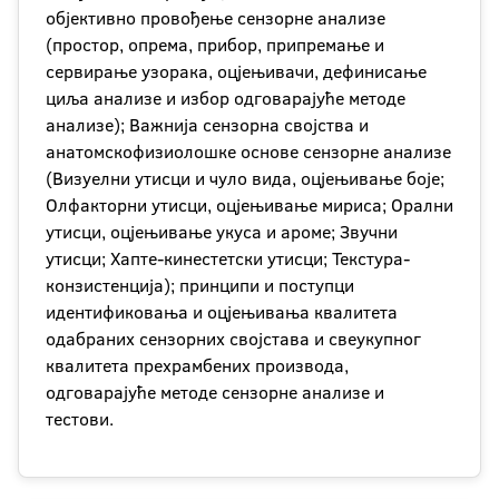
објективно провођење сензорне анализе
(простор, опрема, прибор, припремање и
сервирање узорака, оцјењивачи, дефинисање
циља анализе и избор одговарајуће методе
анализе); Важнија сензорна својства и
анатомскофизиолошке основе сензорне анализе
(Визуелни утисци и чуло вида, оцјењивање боје;
Олфакторни утисци, оцјењивање мириса; Орални
утисци, оцјењивање укуса и ароме; Звучни
утисци; Хапте-кинестетски утисци; Текстура-
конзистенција); принципи и поступци
идентификовања и оцјењивања квалитета
одабраних сензорних својстава и свеукупног
квалитета прехрамбених производа,
одговарајуће методе сензорне анализе и
тестови.