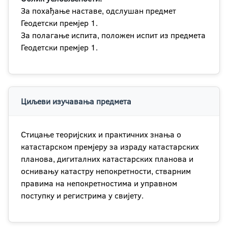
За похађање наставе, одслушан предмет
Геодетски премјер 1.
За полагање испита, положен испит из предмета
Геодетски премјер 1.
Циљеви изучавања предмета
Стицање теоријских и практичних знања о
катастарском премјеру за израду катастарских
планова, дигиталних катастарских планова и
оснивању катастру непокретности, стварним
правима на непокретностима и управном
поступку и регистрима у свијету.