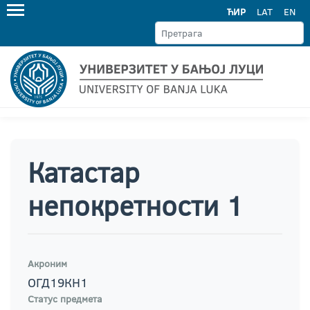
ЋИР
LAT
EN
Катастар
непокретности 1
Акроним
ОГД19КН1
Статус предмета