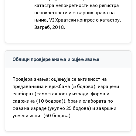
катастра непокретности као регистра
непокретности и стварних права на
њима, VI Хрватски конгрес о катастру,
Загреб, 2018.
Облици провјере знања и оцјењивање
Провјера знања: оцјењује се активност на
предавањима и вјежбама (5 бодова), израђени
елаборат (самосталност у изради, форма и
садржина (10 бодова)), брани елабората по
фазама израде (укупно 35 бодова) и завршни
усмени испит (50 бодова).