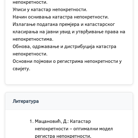
непокретности.
Уписи у катастар непокретности.
Начин оснивања катастра непокретности.
Излагање података премјера и катастарског
класирања на јавни увид и утврђивање права на
непокретностима.
Обнова, одржавање и дистрибуција катастра
непокретности.
Основни појмови о регистрима непокретности у
свијету.
Литература
Мацановић, Д.: Катастар
непокретности – оптимални модел
регистра непокретности,