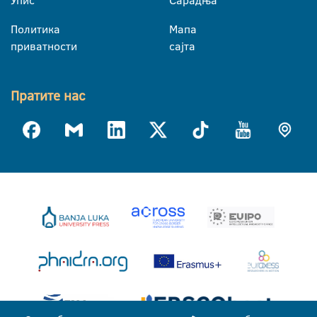
Упис
Сарадња
Политика
Мапа
приватности
сајта
Пратите нас