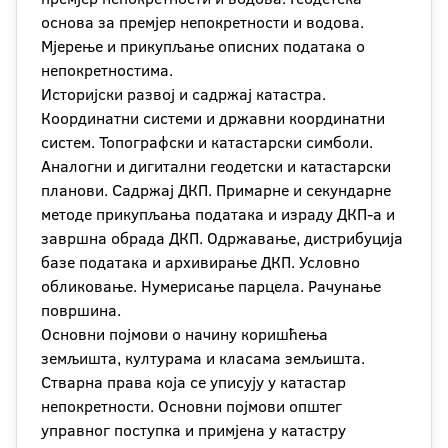
основа за премјер непокретности и водова.
Мјерење и прикупљање описних података о
непокретностима.
Историјски развој и садржај катастра.
Координатни системи и државни координатни
систем. Топографски и катастарски симболи.
Аналогни и дигитални геодетски и катастарски
планови. Садржај ДКП. Примарне и секундарне
методе прикупљања података и израду ДКП-а и
завршна обрада ДКП. Одржавање, дистрибуција
базе података и архивирање ДКП. Условно
обликовање. Нумерисање парцела. Рачунање
површина.
Основни појмови о начину коришћења
земљишта, културама и класама земљишта.
Стварна права која се уписују у катастар
непокретности. Основни појмови општег
управног поступка и примјена у катастру