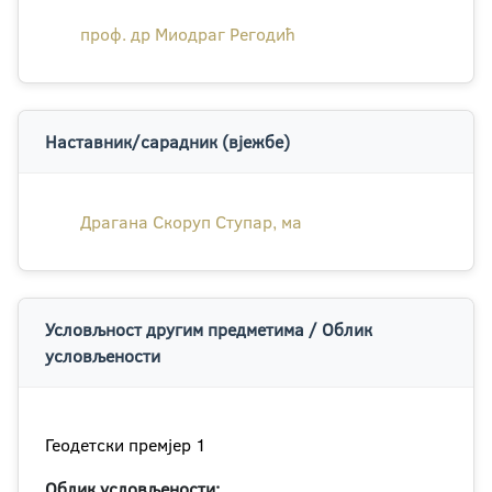
проф. др Миодраг Регодић
Наставник/сарадник (вјежбе)
Драгана Скоруп Ступар, ма
Условљност другим предметима / Облик
условљености
Геодетски премјер 1
Облик условљености: