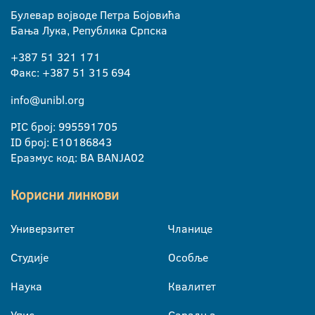
Булевар војводе Петра Бојовића
Бања Лука, Република Српска
+387 51 321 171
Факс: +387 51 315 694
info@unibl.org
PIC број: 995591705
ID број: E10186843
Еразмус код: BA BANJA02
Корисни линкови
Универзитет
Чланице
Студије
Особље
Наука
Квалитет