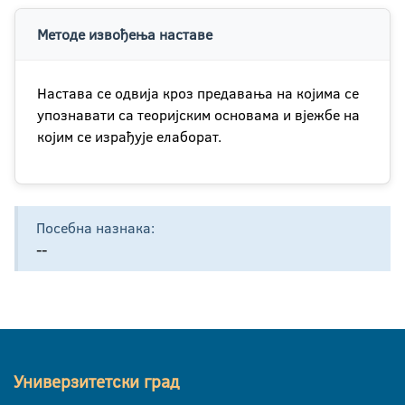
Методе извођења наставе
Настава се одвија кроз предавања на којима се
упознавати са теоријским основама и вјежбе на
којим се израђује елаборат.
Посебна назнака:
--
Универзитетски град