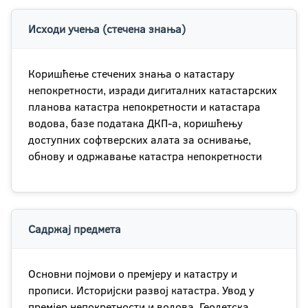
Исходи учења (стечена знања)
Коришћење стечених знања о катастару
непокретности, изради дигиталних катастарских
планова катастра непокретности и катастара
водова, базе података ДКП-а, коришћењу
доступних софтверских алата за оснивање,
обнову и одржавање катастра непокретности
Садржај предмета
Основни појмови о премјеру и катастру и
прописи. Историјски развој катастра. Увод у
премјер непокретности и водова. Геодетска