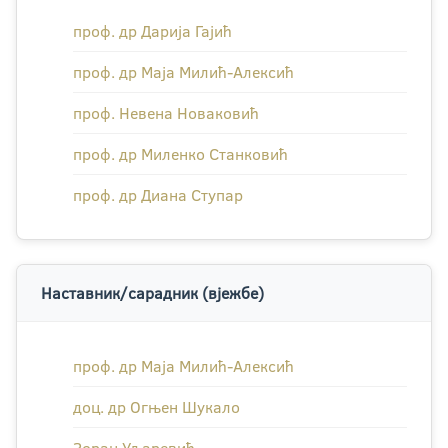
проф. др Дарија Гајић
проф. др Маја Милић-Алексић
проф. Невена Новаковић
проф. др Миленко Станковић
проф. др Диана Ступар
Наставник/сарадник (вјежбе)
проф. др Маја Милић-Алексић
доц. др Огњен Шукало