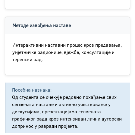
Методе извођења наставе
Интерактивни наставни процес кроз предавања,
умјетничке радионице, вјежбе, консултације и
теренски рад.
Посебна назнака:
Од студента се очекује редовно похађање свих
сегмената наставе и активно учествовање у
дискусијама, презентацијама сегмената
графичког рада кроз интензиван лични ауторски
допринос у разради пројекта.