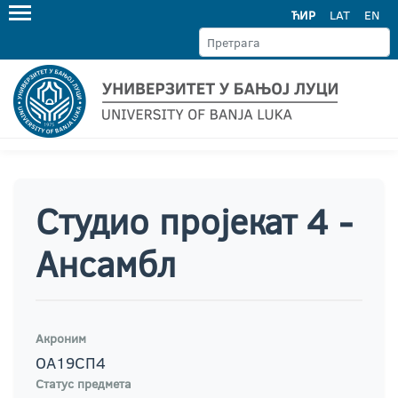
ЋИР
LAT
EN
Студио пројекат 4 -
Ансамбл
Акроним
ОА19СП4
Статус предмета