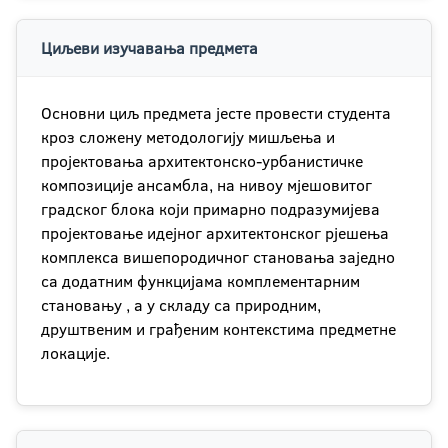
Циљеви изучавања предмета
Основни циљ предмета јесте провести студента
кроз сложену методологију мишљења и
пројектовања архитектонско-урбанистичке
композиције ансамбла, на нивоу мјешовитог
градског блока који примарно подразумијева
пројектовање идејног архитектонског рјешења
комплекса вишепородичног становања заједно
са додатним функцијама комплементарним
становању , а у складу са природним,
друштвеним и грађеним контекстима предметне
локације.