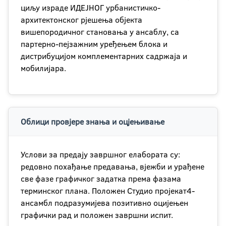
циљу израде ИДЕЈНОГ урбанистичко-
архитектонског рјешења објекта
вишепородичног становања у ансаблу, са
партерно-пејзажним уређењем блока и
дистрибуцијом комплементарних садржаја и
мобилијара.
Облици провјере знања и оцјењивање
Услови за предају завршног елабората су:
редовно похађање предавања, вјежби и урађене
све фазе графичког задатка према фазама
терминског плана. Положен Студио пројекат4-
ансамбл подразумијева позитивно оцијењен
графички рад и положен завршни испит.