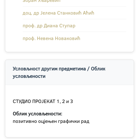
Зоран Уљаревић
доц. др Јелена Станковић Аћић
проф. др Диана Ступар
проф. Невена Новаковић
Условљност другим предметима / Облик
условљености
СТУДИО ПРОЈЕКАТ 1, 2 и 3
Облик условљености:
позитивно оцјењен графички рад