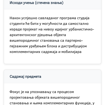
Исходи учења (стечена знања)
Након успjешно савладаног програма студија
студенти ће бити у могућности да самостално
израде пројекат на нивоу идејног урбанистичко-
архитектонског рјешења објекта
вишепородичног становања са партерно-
пејзажним уређењем блока и дистрибуцијом
комплементарних садржаја и мобилијара
Садржај предмета
Фокус је на упознавању са процесом
пројектовања објеката вишепородичног
становања и њима комплементарних функција, у