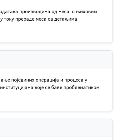
додатака производима од меса, о њиховим
 у току прераде меса са детаљима
ање појединих операција и процеса у
 институцијама које се баве проблематиком