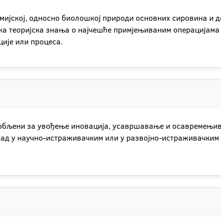
емијској, односно биолошкој природи основних сировина и 
нска теоријска знања о најчешће примјењиваним операцијама
ије или процеса.
особљени за увођење иновација, усавршавање и осавремењив
 рад у научно-истраживачким или у развојно-истраживачким