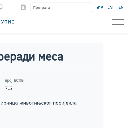
ЋИР
LAT
EN
УПИС
реради меса
Број ЕСПБ
7.5
мирница животињског поријекла