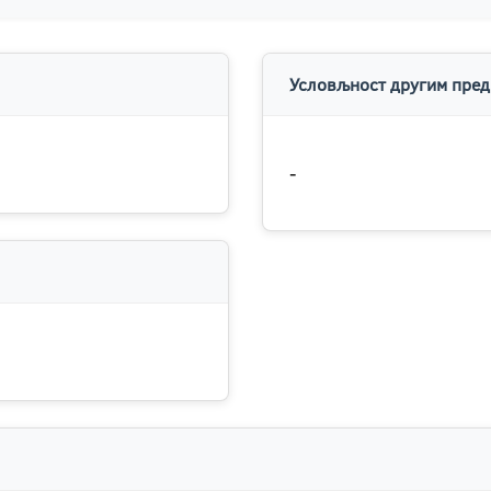
Условљност другим пред
-