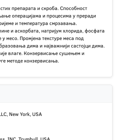
стих препарата и скроба. Способност
љање операцијама и процесима у преради
вријеме и температура смрзавања.
лине и аскорбата, натријум хлорида, фосфата
 у месо. Промјена текстуре меса под
бразовања дима и најважнији састојци дима.
ије влаге. Конзервисање сушењем и
уге методе конзервисања.
 LLC, New York, USA
sss, INC, Trumbull, USA