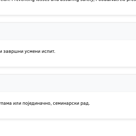
 и завршни усмени испит.
упама или појединачно, семинарски рад.