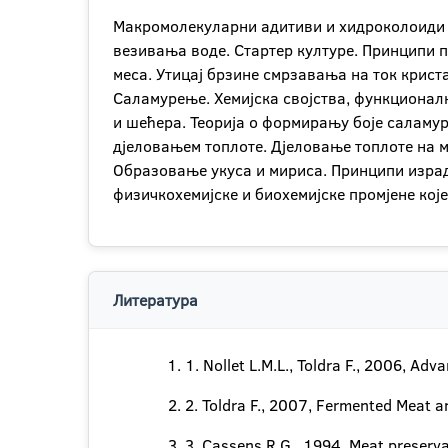
Макромолекуларни адитиви и хидроколоиди у
везивања воде. Стартер културе. Принципи
меса. Утицај брзине смрзавања на ток крист
Саламурење. Хемијска својства, функционалн
и шећера. Теорија о формирању боје саламуре
дјеловањем топлоте. Дјеловање топлоте на 
Образовање укуса и мириса. Принципи изра
физичкохемијске и биохемијске промјене кој
Литература
1. Nollet L.M.L., Toldra F., 2006, A
2. Toldra F., 2007, Fermented Meat a
3. Cassens R.G., 1994, Meat preserva