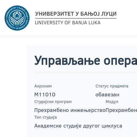
Управљање операц
Акроним
Статус предмета
М11010
обавезан
Студијски програм
Модул
Прехрамбено инжењерство
Прехрамбен
Тип студија
Академске студије другог циклуса