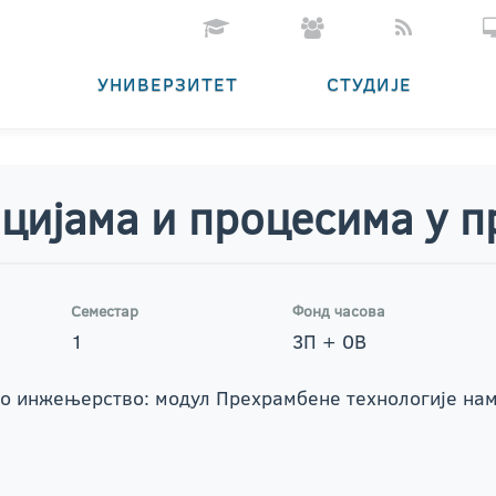
УНИВЕРЗИТЕТ
СТУДИЈЕ
ијама и процесима у п
Семестар
Фонд часова
1
3П + 0В
о инжењерство: модул Прехрамбене технологије на