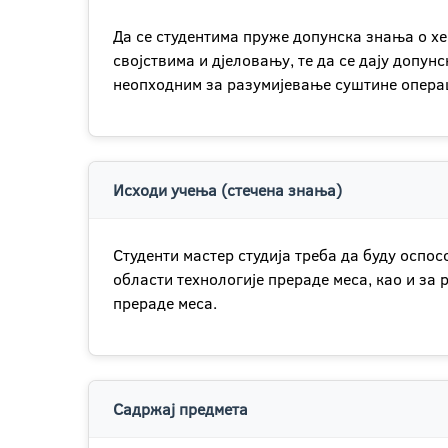
Да се студентима пруже допунска знања о х
својствима и дјеловању, те да се дају допу
неопходним за разумијевање суштине операц
Исходи учења (стечена знања)
Студенти мастер студија треба да буду осп
области технологије прераде меса, као и за
прераде меса.
Садржај предмета