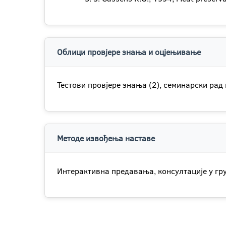
Облици провјере знања и оцјењивање
Тестови провјере знања (2), семинарски рад
Методе извођења наставе
Интерактивна предавања, консултације у гр