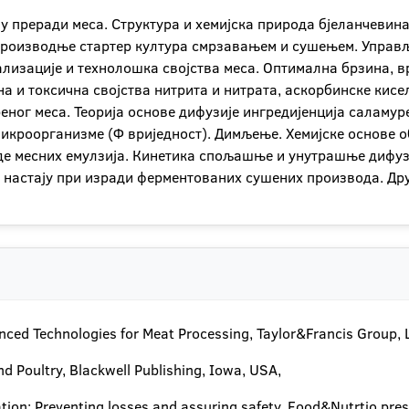
 преради меса. Структура и хемијска природа бјеланчевина
 производње стартер култура смрзавањем и сушењем. Управ
ализације и технолошка својства меса. Оптимална брзина, 
а и токсична својства нитрита и нитрата, аскорбинске кисе
ног меса. Теорија основе дифузије ингредијенција саламуре
микроорганизме (Ф вриједност). Димљење. Хемијске основе о
де месних емулзија. Кинетика спољашње и унутрашње дифуз
е настају при изради ферментованих сушених производа. Др
dvanced Technologies for Meat Processing, Taylor&Francis Group,
nd Poultry, Blackwell Publishing, Iowa, USA,
tion: Preventing losses and assuring safety, Food&Nutrtio pre