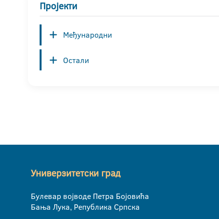
Пројекти
Међународни
Остали
Универзитетски град
Булевар војводе Петра Бојовића
Бања Лука, Република Српска