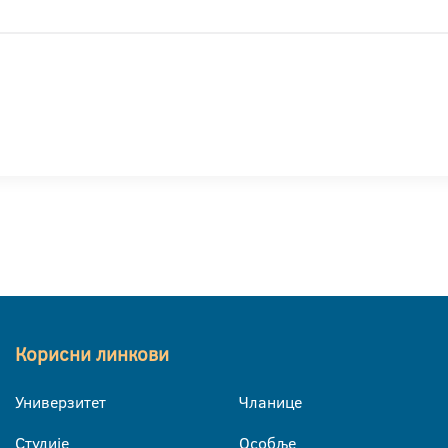
Корисни линкови
Универзитет
Чланице
Студије
Особље