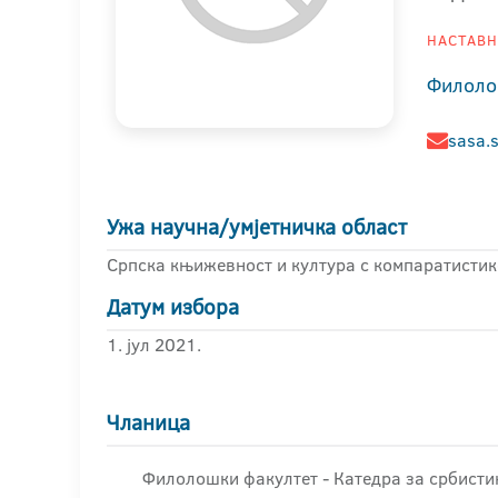
НАСТАВНИ
Филоло
sasa.s
Ужа научна/умјетничка област
Српска књижевност и култура с компаратисти
Датум избора
1. јул 2021.
Чланица
Филолошки факултет - Катедра за србисти