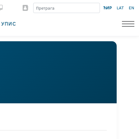
ЋИР
LAT
EN
УПИС