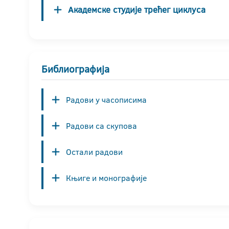
Академске студије трећег циклуса
Библиографија
Радови у часописима
Радови са скупова
Остали радови
Књиге и монографије