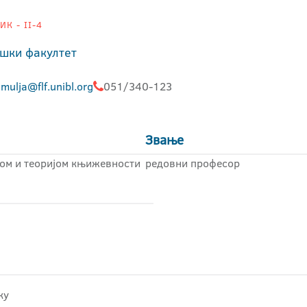
К - II-4
шки факултет
mulja@flf.unibl.org
051/340-123
Звање
ком и теоријом књижевности
редовни професор
ку