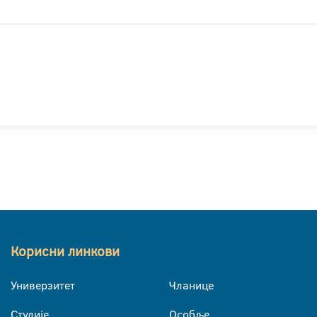
Корисни линкови
Универзитет
Чланице
Студије
Особље