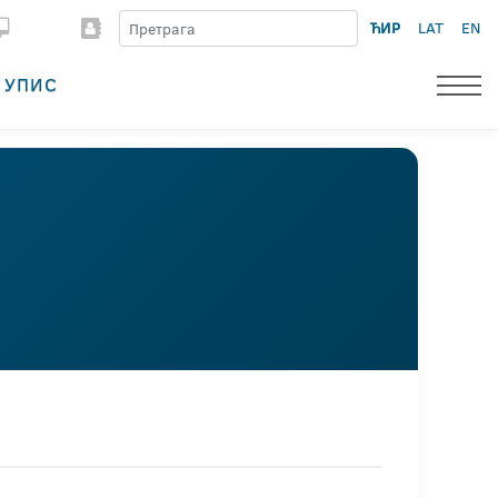
ЋИР
LAT
EN
УПИС