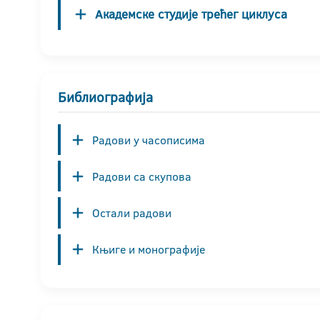
Академске студије трећег циклуса
Библиографија
Радови у часописима
Радови са скупова
Остали радови
Књиге и монографије