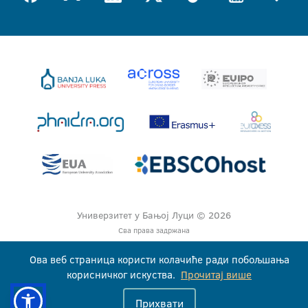
Универзитет у Бањој Луци © 2026
Сва права задржана
Ова веб страница користи колачиће ради побољшања
корисничког искуства.
Прочитај више
Прихвати