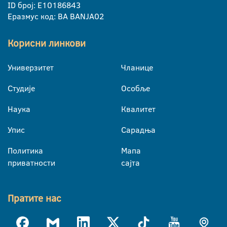
ID број: E10186843
Еразмус код: BA BANJA02
Корисни линкови
Универзитет
Чланице
Студије
Особље
Наука
Квалитет
Упис
Сарадња
Политика
Мапа
приватности
сајта
Пратите нас