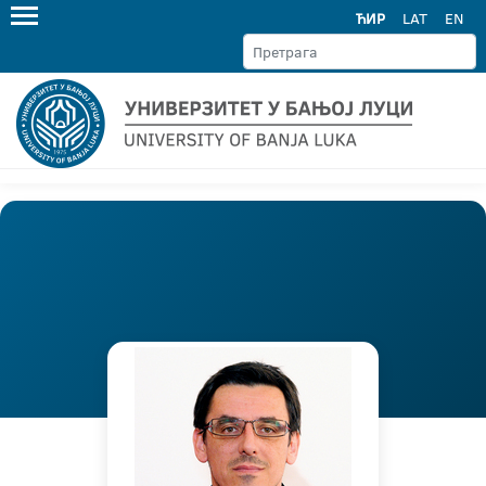
ЋИР
LAT
EN