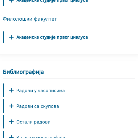
Академске студије првог циклуса
Филолошки факултет
Академске студије првог циклуса
Библиографија
Радови у часописима
Радови са скупова
Остали радови
Књиге и монографије