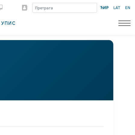
ЋИР
LAT
EN
УПИС