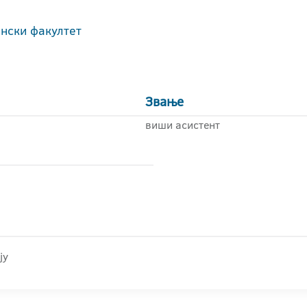
нски факултет
Звање
виши асистент
ју