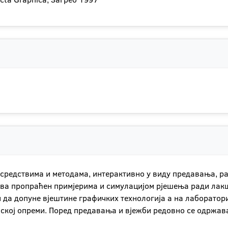
средствима и методама, интерактивно у виду предавања, ра
ва пропраћен примјерима и симулацијом рјешења ради лакш
 да допуне вјештине графичких технологија а на лаборатор
ској опреми. Поред предавања и вјежби редовно се одржавај