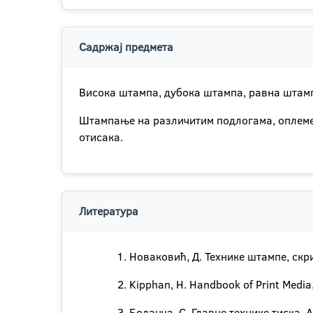
Садржај предмета
Висока штампа, дубока штампа, равна штамп
Штампање на различитим подлогама, оплемењ
отисака.
Литература
Новаковић, Д. Технике штампе, ск
Kipphan, H. Handbook of Print Media
Боланча, С. Главне технике тиска, 