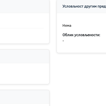
Условљност другим пред
Нема
Облик условљености:
-