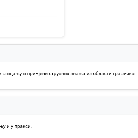
 стицању и примјени стручних знања из области графичког
у и у пракси.