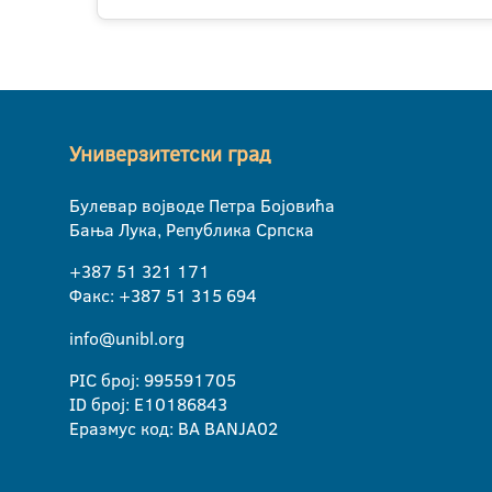
Универзитетски град
Булевар војводе Петра Бојовића
Бања Лука, Република Српска
+387 51 321 171
Факс: +387 51 315 694
info@unibl.org
PIC број: 995591705
ID број: E10186843
Еразмус код: BA BANJA02