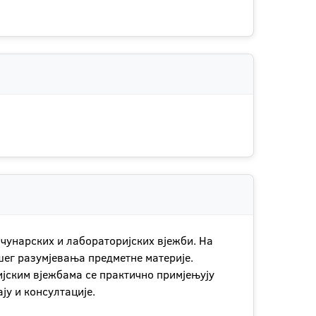
чунарских и лабораторијских вјежби. На
ег разумјевања предметне материје.
ијским вјежбама се практично примјењују
у и консултације.