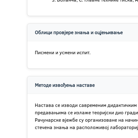
Облици провјере знања и оцјењивање
Писмени и усмени испит.
Методе извођења наставе
Настава се изводи савременим дидактичким 
предавањима се излаже теоријски дио гради
Рачунарске вјежбе су организоване на начин
стечена знања на расположивој лабораториј