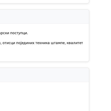
рски поступци.
 отисци појединих техника штампе, квалитет