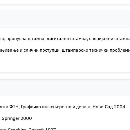
а, пропусна штампа, дигитална штампа, специјални штампа
ивање и слични поступци, штампарско технички проблеми,
рипта ФТН, Графичко инжењерство и дизајн, Нови Сад 2004
, Springer 2000
Acta Graphica, Загреб 1997