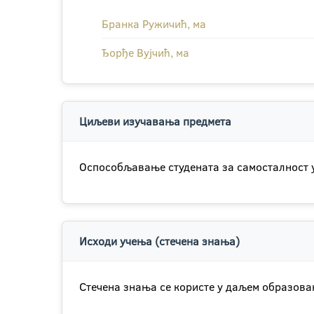
Бранка Ружичић, ма
Ђорђе Вујчић, ма
Циљеви изучавања предмета
Оспособљавање студената за самосталност у
Исходи учења (стечена знања)
Стечена знања се користе у даљем образовањ